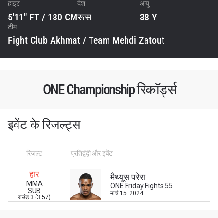
हाइट
देश
आयु
5'11" FT / 180 CM
रूस
38 Y
टीम
Fight Club Akhmat / Team Mehdi Zatout
ONE Championship रिकॉर्ड्स
इवेंट के रिजल्ट्स
STAY IN THE KNOW
Take ONE Championship wherever you go! Sign up now
रिजल्ट
प्रतिद्वंद्वी और इवेंट
to gain access to latest news, unlock special offers
and get first access to the best seats to our live
events.
हार
मैथ्यूस परेरा
ईमेल
MMA
ONE Friday Fights 55
प्रतिद्वंद्वी
SUB
मार्च 15, 2024
राउंड 3 (3:57)
इवेंट