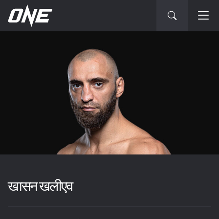
खासन खलीएव