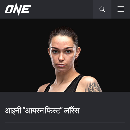
आइनी “आयरन फिस्ट” लॉरेंस