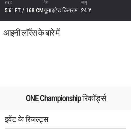
हाइट
देश
आयु
5'6" FT / 168 CM
यूनाइटेड किंगडम
24 Y
आइनी लॉरेंस के बारे में
ONE Championship रिकॉर्ड्स
STAY IN THE KNOW
Take ONE Championship wherever you go! Sign up now
to gain access to latest news, unlock special offers
इवेंट के रिजल्ट्स
and get first access to the best seats to our live
events.