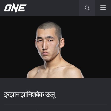
इरझान झानिशबेक ऊलू