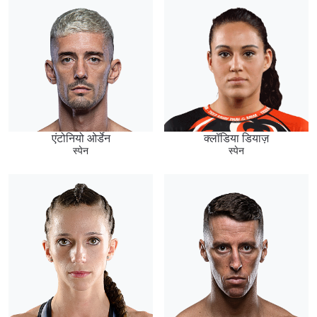
एंटोनियो ओर्डेन
क्लॉडिया डियाज़
स्पेन
स्पेन