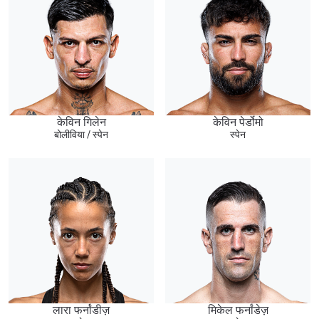
केविन गिलेन
केविन पेर्डोमो
बोलीविया / स्पेन
स्पेन
लारा फर्नांडीज़
मिकेल फर्नांडेज़