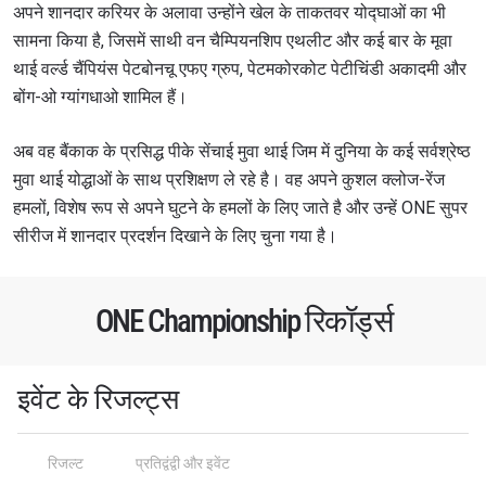
अपने शानदार करियर के अलावा उन्होंने खेल के ताकतवर योद्घाओं का भी
सामना किया है, जिसमें साथी वन चैम्पियनशिप एथलीट और कई बार के मूवा
थाई वर्ल्ड चैंपियंस पेटबोनचू एफए ग्रुप, पेटमकोरकोट पेटीचिंडी अकादमी और
बोंग-ओ ग्यांगधाओ शामिल हैं।
अब वह बैंकाक के प्रसिद्ध पीके सेंचाई मुवा थाई जिम में दुनिया के कई सर्वश्रेष्ठ
STAY IN THE KNOW
मुवा थाई योद्धाओं के साथ प्रशिक्षण ले रहे है। वह अपने कुशल क्लोज-रेंज
Take ONE Championship wherever you go! Sign up now
हमलों, विशेष रूप से अपने घुटने के हमलों के लिए जाते है और उन्हें ONE सुपर
to gain access to latest news, unlock special offers
सीरीज में शानदार प्रदर्शन दिखाने के लिए चुना गया है।
and get first access to the best seats to our live
events.
ईमेल
प्रतिद्वंद्वी
ONE Championship रिकॉर्ड्स
इवेंट
नाम
इवेंट के रिजल्ट्स
हाइलाइट्स देखें
रिजल्ट
प्रतिद्वंद्वी और इवेंट
सदस्यता लें