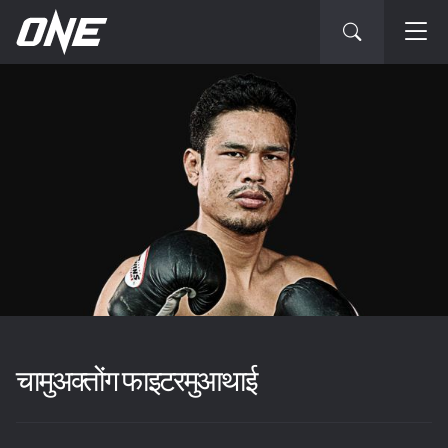
चामुअक्तोंग फाइटरमुआथाई