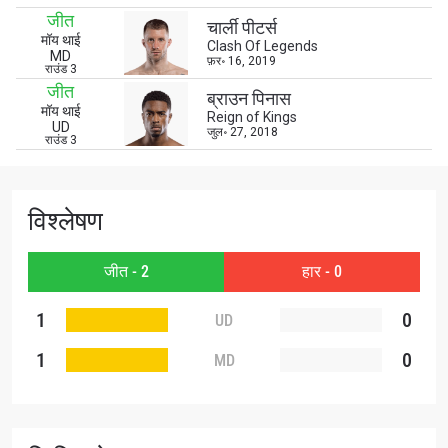
By submitting this form, you are agreeing to our
जीत
चार्ली पीटर्स
collection, use and disclosure of your information
मॉय थाई
Clash Of Legends
under our
Privacy Policy
. You may unsubscribe from
MD
फ़र॰ 16, 2019
राउंड 3
these communications at any time.
जीत
ब्राउन पिनास
मॉय थाई
Reign of Kings
UD
जुल॰ 27, 2018
राउंड 3
विश्लेषण
जीत - 2
हार - 0
1
0
UD
1
0
MD