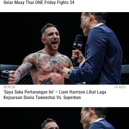
Gelar Muay Thai ONE Friday Fights 34
BERITA
14 AGU
IKUTI PERKEMBANGAN TERBARU
‘Saya Suka Pertarungan Ini’ – Liam Harrison Lihat Laga
Bawa ONE Championship kemana pun anda pergi!
Kejuaraan Dunia Tawanchai Vs. Superbon
Daftar sekarang untuk mendapat akses ke berita
terbaru, tawaran spesial, dan akses awal untuk kursi
terbaik di gelaran langsung kami.
EMAIL
LAWAN