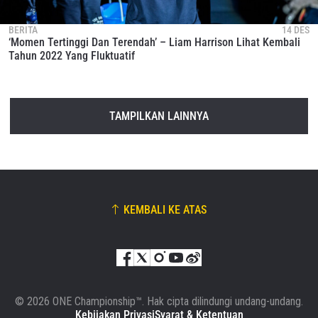
BERITA
14 DES
‘Momen Tertinggi Dan Terendah’ – Liam Harrison Lihat Kembali
Tahun 2022 Yang Fluktuatif
TAMPILKAN LAINNYA
KEMBALI KE ATAS
© 2026 ONE Championship™. Hak cipta dilindungi undang-undang.
Kebijakan Privasi
Syarat & Ketentuan