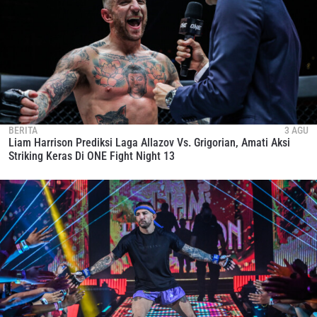
NAMA
GELARAN
LIHAT SOROTAN TERBAIK
BERLANGGANAN
Dengan mengirimkan formulir ini, anda menyetujui
BERITA
3 AGU
pengumpulan, penggunaan dan pembukaan informasi
Liam Harrison Prediksi Laga Allazov Vs. Grigorian, Amati Aksi
anda berdasarkan
Kebijakan Privasi
kami. Anda dapat
Striking Keras Di ONE Fight Night 13
membatalkan (unsubscribe) dari jenis komunikasi ini
kapan saja.