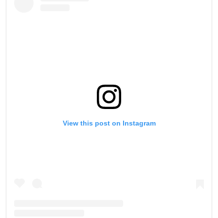
View this post on Instagram
IKUTI PERKEMBANGAN TERBARU
Bawa ONE Championship kemana pun anda pergi!
Daftar sekarang untuk mendapat akses ke berita
terbaru, tawaran spesial, dan akses awal untuk kursi
terbaik di gelaran langsung kami.
EMAIL