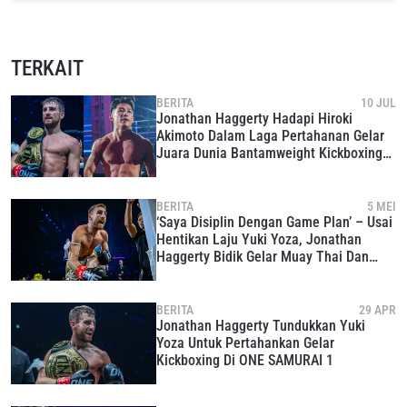
TERKAIT
BERITA
10 JUL
Jonathan Haggerty Hadapi Hiroki
Akimoto Dalam Laga Pertahanan Gelar
Juara Dunia Bantamweight Kickboxing
Di ONE SAMURAI 4
BERITA
5 MEI
‘Saya Disiplin Dengan Game Plan’ – Usai
Hentikan Laju Yuki Yoza, Jonathan
Haggerty Bidik Gelar Muay Thai Dan
Debut MMA
BERITA
29 APR
Jonathan Haggerty Tundukkan Yuki
Yoza Untuk Pertahankan Gelar
Kickboxing Di ONE SAMURAI 1