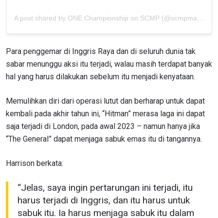
LAWAN
A post shared by ONE Championship on SCMP (@scmpmartialarts)
NAMA
GELARAN
Para penggemar di Inggris Raya dan di seluruh dunia tak
sabar menunggu aksi itu terjadi, walau masih terdapat banyak
LIHAT SOROTAN TERBAIK
BERLANGGANAN
hal yang harus dilakukan sebelum itu menjadi kenyataan.
Dengan mengirimkan formulir ini, anda menyetujui
Memulihkan diri dari operasi lutut dan berharap untuk dapat
pengumpulan, penggunaan dan pembukaan informasi
anda berdasarkan
Kebijakan Privasi
kami. Anda dapat
kembali pada akhir tahun ini, “Hitman” merasa laga ini dapat
membatalkan (unsubscribe) dari jenis komunikasi ini
saja terjadi di London, pada awal 2023 – namun hanya jika
kapan saja.
“The General” dapat menjaga sabuk emas itu di tangannya.
Harrison berkata:
“Jelas, saya ingin pertarungan ini terjadi, itu
harus terjadi di Inggris, dan itu harus untuk
sabuk itu. Ia harus menjaga sabuk itu dalam