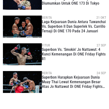
Diumumkan Untuk ONE 173 Di Tokyo
BERITA
21 OKT
Laga Kejuaraan Dunia Antara Tawanchai
Vs. Superbon II Dan Superlek Vs. Carrillo
Tersaji Di ONE 170 Pada 24 Januari
FITUR
27 SEP
Superbon Vs. ‘Smokin’ Jo Nattawut: 4
Kunci Kemenangan Di ONE Friday Fights
81
IKUTI PERKEMBANGAN TERBARU
Bawa ONE Championship kemana pun anda pergi!
Daftar sekarang untuk mendapat akses ke berita
BERITA
24 SEP
Superbon Harapkan Kejuaraan Dunia
terbaru, tawaran spesial, dan akses awal untuk kursi
Muay Thai Lewat Kemenangan Besar
terbaik di gelaran langsung kami.
Atas Jo Nattawut Di ONE Friday Fights
EMAIL
81
LAWAN
NAMA
GELARAN