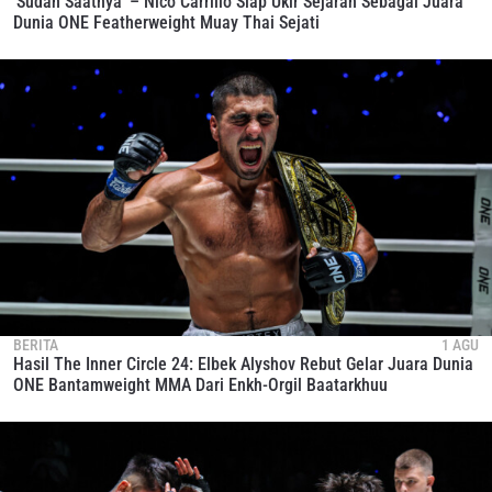
‘Sudah Saatnya’ – Nico Carrillo Siap Ukir Sejarah Sebagai Juara
Dunia ONE Featherweight Muay Thai Sejati
BERITA
1 AGU
Hasil The Inner Circle 24: Elbek Alyshov Rebut Gelar Juara Dunia
ONE Bantamweight MMA Dari Enkh-Orgil Baatarkhuu