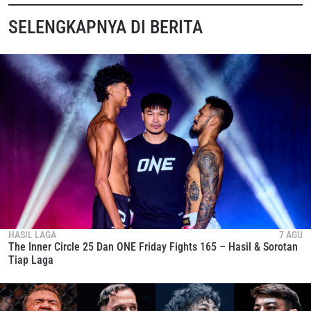
SELENGKAPNYA DI BERITA
LIHAT SOROTAN TERBAIK
BERLANGGANAN
Dengan mengirimkan formulir ini, anda menyetujui
pengumpulan, penggunaan dan pembukaan informasi
anda berdasarkan
Kebijakan Privasi
kami. Anda dapat
membatalkan (unsubscribe) dari jenis komunikasi ini
kapan saja.
HASIL LAGA
7 AGU
The Inner Circle 25 Dan ONE Friday Fights 165 – Hasil & Sorotan
Tiap Laga