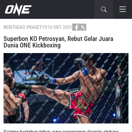
BERITA
EKO PRASETYO
16 OKT 2021
Superbon KO Petrosyan, Rebut Gelar Juara
Dunia ONE Kickboxing
Selama bertahun-tahun, para penggemar disiplin striking