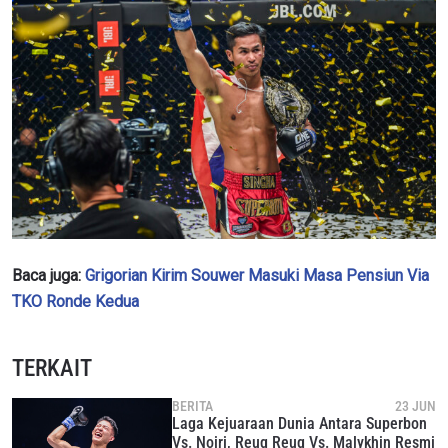
Baca juga:
Grigorian Kirim Souwer Masuki Masa Pensiun Via
TKO Ronde Kedua
TERKAIT
BERITA
23 JUN
Laga Kejuaraan Dunia Antara Superbon
Vs. Noiri, Reug Reug Vs. Malykhin Resmi