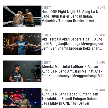
BERITA
4 OKT
Hasil ONE Fight Night 36: Aung La N
Sang Tutup Karier Dengan Indah,
Malachiev Tidurkan Brooks Lewat
Kuncian
BERITA
22 AGU
‘Aksi Terbaik Akan Segera Tiba’ – Aung
La N Sang Janjikan Laga Menegangkan
Demi Beri Shamil Erdogan Kekalahan
Pertama
BERITA
15 AGU
‘Mereka Mencintai Latihan’ – Alasan
Aung La N Sang Antusias Melihat Anak
Dan Keponakannya Menggandrungi BJJ
BERITA
28 JUN
Aung La N Sang Hadapi Bintang Tak
Terkalahkan Shamil Erdogan Dalam
Laga MMA Di ONE 168: Denver