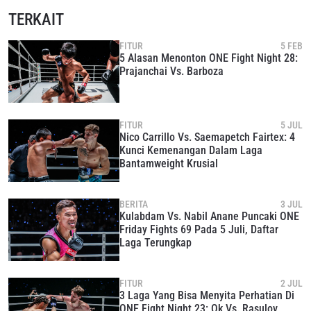
TERKAIT
FITUR
5 FEB
IKUTI PERKEMBANGAN TERBARU
5 Alasan Menonton ONE Fight Night 28:
Prajanchai Vs. Barboza
Bawa ONE Championship kemana pun anda pergi!
Daftar sekarang untuk mendapat akses ke berita
terbaru, tawaran spesial, dan akses awal untuk kursi
terbaik di gelaran langsung kami.
FITUR
5 JUL
EMAIL
Nico Carrillo Vs. Saemapetch Fairtex: 4
LAWAN
Kunci Kemenangan Dalam Laga
Bantamweight Krusial
NAMA
GELARAN
BERITA
3 JUL
Kulabdam Vs. Nabil Anane Puncaki ONE
Friday Fights 69 Pada 5 Juli, Daftar
LIHAT SOROTAN TERBAIK
Laga Terungkap
BERLANGGANAN
Dengan mengirimkan formulir ini, anda menyetujui
FITUR
2 JUL
pengumpulan, penggunaan dan pembukaan informasi
3 Laga Yang Bisa Menyita Perhatian Di
anda berdasarkan
Kebijakan Privasi
kami. Anda dapat
ONE Fight Night 23: Ok Vs. Rasulov