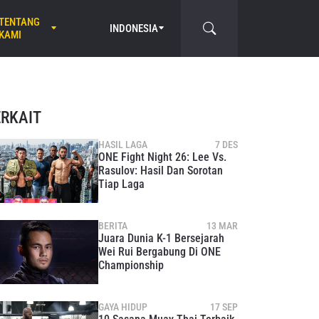
TENTANG
INDONESIA
KAMI
ERKAIT
HASIL LAGA
7 DES
ONE Fight Night 26: Lee Vs.
Rasulov: Hasil Dan Sorotan
Tiap Laga
BERITA
13 MAR
Juara Dunia K-1 Bersejarah
Wei Rui Bergabung Di ONE
Championship
GAYA HIDUP
17 SEP