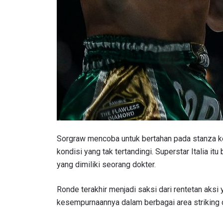
IKU
Sorgraw mencoba untuk bertahan pada stanza 
kondisi yang tak tertandingi. Superstar Italia 
Bawa ONE
akses ke 
yang dimiliki seorang dokter.
gelaran l
EMAIL
Ronde terakhir menjadi saksi dari rentetan aks
kesempurnaannya dalam berbagai area striking