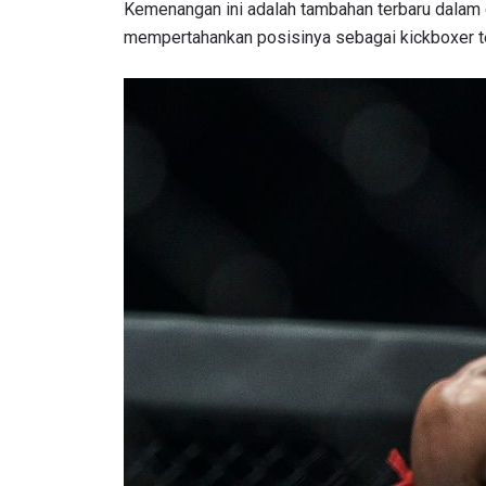
NAMA
Kemenangan ini adalah tambahan terbaru dalam ca
mempertahankan posisinya sebagai kickboxer t
Dengan 
pemb