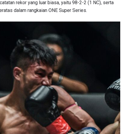
tatan rekor yang luar biasa, yaitu 98-2-2 (1 NC), serta
eratas dalam rangkaian ONE Super Series.
LIHAT SOROTAN TERBAIK
BERLANGGANAN
mengirimkan formulir ini, anda menyetujui pengumpulan, penggu
ukaan informasi anda berdasarkan
Kebijakan Privasi
kami. Anda 
membatalkan (unsubscribe) dari jenis komunikasi ini kapan saja.