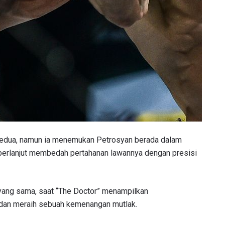
TI PERKEMBANGAN TERBARU
kedua, namun ia menemukan Petrosyan berada dalam
itu berlanjut membedah pertahanan lawannya dengan presisi
 Championship kemana pun anda pergi! Daftar sekarang untuk m
berita terbaru, tawaran spesial, dan akses awal untuk kursi terbaik
angsung kami.
i yang sama, saat “The Doctor” menampilkan
LAWAN
 dan meraih sebuah kemenangan mutlak.
GELARAN