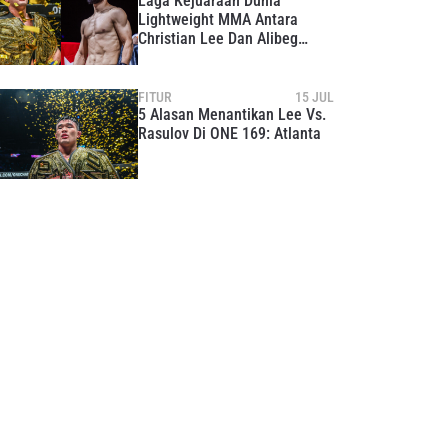
Laga Kejuaraan Dunia
Lightweight MMA Antara
Christian Lee Dan Alibeg
Rasulov Puncaki ONE Fight
Night 26
FITUR
15 JUL
5 Alasan Menantikan Lee Vs.
Rasulov Di ONE 169: Atlanta