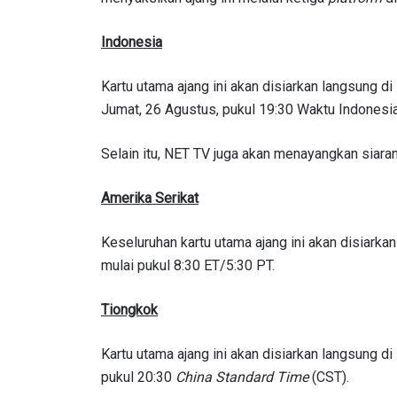
Indonesia
Kartu utama ajang ini akan disiarkan langsung
Jumat, 26 Agustus, pukul 19:30 Waktu Indonesia
Selain itu, NET TV juga akan menayangkan siara
Amerika Serikat
IKU
Keseluruhan kartu utama ajang ini akan disiark
mulai pukul 8:30 ET/5:30 PT.
Bawa ONE
akses ke 
Tiongkok
gelaran l
EMAIL
Kartu utama ajang ini akan disiarkan langsung d
pukul 20:30
China Standard Time
(CST).