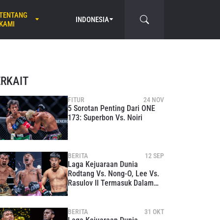
TENTANG
INDONESIA
KAMI
ERKAIT
FITUR
24 NOV
5 Sorotan Penting Dari ONE
173: Superbon Vs. Noiri
BERITA
12 SEP
Laga Kejuaraan Dunia
Rodtang Vs. Nong-O, Lee Vs.
Rasulov II Termasuk Dalam
Empat Laga Akbar Tambahan
Di ONE 173
BERITA
31 OKT