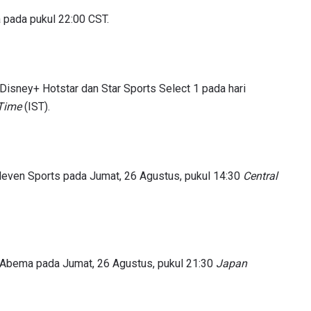
 pada pukul 22:00 CST.
LIHAT SOROTAN TERBAIK
BERLANGGANAN
 Disney+ Hotstar dan Star Sports Select 1 pada hari
mengirimkan formulir ini, anda menyetujui pengumpulan, penggu
 Time
(IST).
ukaan informasi anda berdasarkan
Kebijakan Privasi
kami. Anda 
membatalkan (unsubscribe) dari jenis komunikasi ini kapan saja.
 Eleven Sports pada Jumat, 26 Agustus, pukul 14:30
Central
di Abema pada Jumat, 26 Agustus, pukul 21:30
Japan