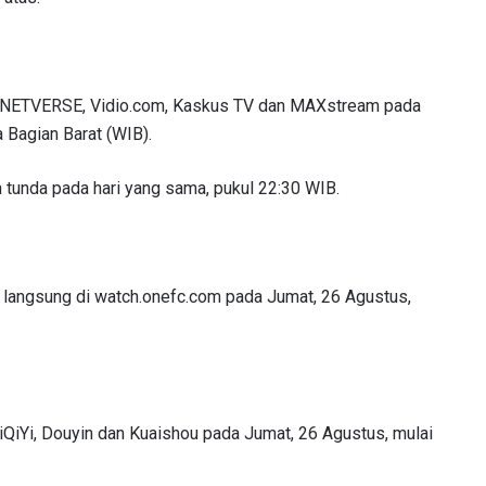
 di NETVERSE, Vidio.com, Kaskus TV dan MAXstream pada
 Bagian Barat (WIB).
n tunda pada hari yang sama, pukul 22:30 WIB.
TI PERKEMBANGAN TERBARU
an langsung di watch.onefc.com pada Jumat, 26 Agustus,
 Championship kemana pun anda pergi! Daftar sekarang untuk m
berita terbaru, tawaran spesial, dan akses awal untuk kursi terbaik
angsung kami.
LAWAN
i iQiYi, Douyin dan Kuaishou pada Jumat, 26 Agustus, mulai
GELARAN