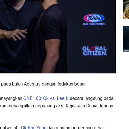
pada bulan Agustus dengan ledakan besar.
 menayangkan
ONE 160: Ok vs. Lee II
secara langsung pada
u akan menampilkan sepasang aksi Kejuaraan Dunia dengan
ightweight
Ok Rae Yoon
dan mantan pemegang gelar