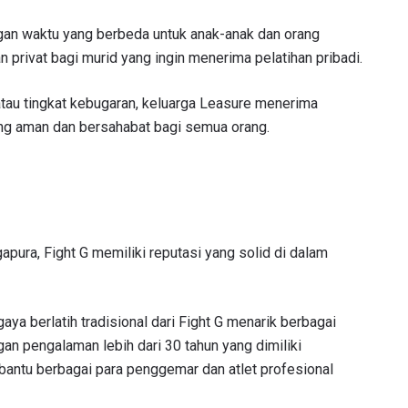
ngan waktu yang berbeda untuk anak-anak dan orang
privat bagi murid yang ingin menerima pelatihan pribadi.
, atau tingkat kebugaran, keluarga Leasure menerima
ang aman dan bersahabat bagi semua orang.
TI PERKEMBANGAN TERBARU
apura, Fight G memiliki reputasi yang solid di dalam
 Championship kemana pun anda pergi! Daftar sekarang untuk m
berita terbaru, tawaran spesial, dan akses awal untuk kursi terbaik
angsung kami.
a berlatih tradisional dari Fight G menarik berbagai
n pengalaman lebih dari 30 tahun yang dimiliki
LAWAN
mbantu berbagai para penggemar dan atlet profesional
GELARAN