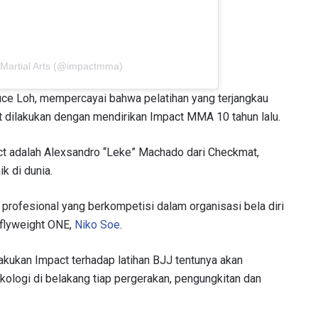
 Martial Arts (@impactmma)
Bruce Loh, mempercayai bahwa pelatihan yang terjangkau
t dilakukan dengan mendirikan Impact MMA 10 tahun lalu.
ct adalah Alexsandro “Leke” Machado dari Checkmat,
ik di dunia.
profesional yang berkompetisi dalam organisasi bela diri
i flyweight ONE,
Niko Soe
.
akukan Impact terhadap latihan BJJ tentunya akan
ologi di belakang tiap pergerakan, pengungkitan dan