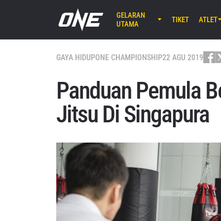
GELARAN
TIKET
ATLET
UTAMA
AGU 8 (SA
EBARA WAV
GAYA HIDUP
ONE CHAMPIONSHIP
22 AGU 2019
ONE S
Panduan Pemula Berl
AGU 14 (J
Jitsu Di Singapura
Lumpinee 
ONE Fr