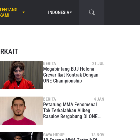
TENTANG
INDONESIA
KAMI
ERKAIT
BERITA
21 JUL
Megabintang BJJ Helena
Crevar Ikat Kontrak Dengan
ONE Championship
BERITA
4 JAN
Petarung MMA Fenomenal
Tak Terkalahkan Alibeg
Rasulov Bergabung Di ONE
Championship
GAYA HIDUP
13 NOV