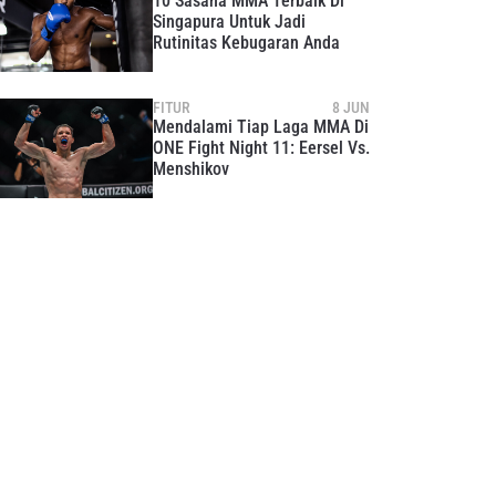
10 Sasana MMA Terbaik Di
Singapura Untuk Jadi
Rutinitas Kebugaran Anda
FITUR
8 JUN
Mendalami Tiap Laga MMA Di
ONE Fight Night 11: Eersel Vs.
Menshikov