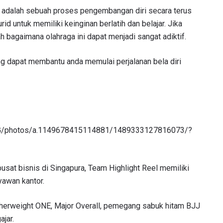
ini adalah sebuah proses pengembangan diri secara terus
d untuk memiliki keinginan berlatih dan belajar. Jika
h bagaimana olahraga ini dapat menjadi sangat adiktif.
ng dapat membantu anda memulai perjalanan bela diri
lSG/photos/a.1149678415114881/1489333127816073/?
pusat bisnis di Singapura, Team Highlight Reel memiliki
ryawan kantor.
eatherweight ONE, Major Overall, pemegang sabuk hitam BJJ
jar.