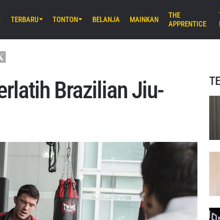
THE
TERBARU
TONTON
BELANJA
MAINKAN
APPRENTICE
B) 8:30 UTC
E Arena Ota, Tokyo
AMURAI 2
T
atih Brazilian Jiu-
UM) 11:30 UTC
Stadium, Bangkok
iday Fights 166 & The Inner Circle