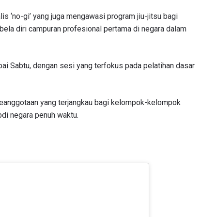
lis ‘no-gi’ yang juga mengawasi program jiu-jitsu bagi
LIHAT SOROTAN TERBAIK
 bela diri campuran profesional pertama di negara dalam
BERLANGGANAN
mengirimkan formulir ini, anda menyetujui pengumpulan, penggu
pai Sabtu, dengan sesi yang terfokus pada pelatihan dasar
ukaan informasi anda berdasarkan
Kebijakan Privasi
kami. Anda 
membatalkan (unsubscribe) dari jenis komunikasi ini kapan saja.
 keanggotaan yang terjangkau bagi kelompok-kelompok
di negara penuh waktu.