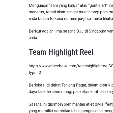
Menguasai “seni yang halus” atau “gentle art” 
menerus, tetapi akan sangat mudah bagi para muri
anda belum terkena demam jiu-jitsu, maka lihatla
Berikut adalah lima sasana BJJ di Singapura ya
anda.
Team Highlight Reel
https://www.facebook.com/teamhighlightree
type=3
Berlokasi di dekat Tanjong Pagar, dalam distrik 
daya tarik tersendiri bagi para eksekutif dan ka
Sasana ini dipimpin oleh mantan atlet divisi f
yang memiliki sembilan tahun pengalaman menga