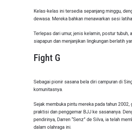
Kelas-kelas ini tersedia sepanjang minggu, de
dewasa. Mereka bahkan menawarkan sesi latihan 
Terlepas dari umur, jenis kelamin, postur tubuh
siapapun dan menjanjikan lingkungan berlatih y
Fight G
IKU
Sebagai pionir sasana bela diri campuran di Sing
komunitasnya.
Bawa ONE
akses ke 
gelaran l
Sejak membuka pintu mereka pada tahun 2002, gay
EMAIL
praktisi dan penggemar BJJ ke sasananya. Denga
pendirinya, Darren “Senz” de Silva, ia telah me
dalam olahraga ini.