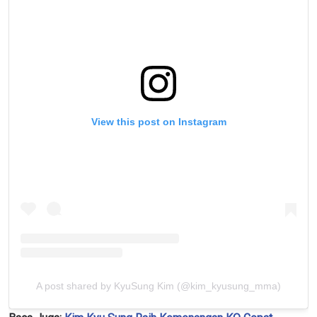
NAMA
GELARAN
LIHAT SOROTAN TERBAIK
BERLANGGANAN
Dengan mengirimkan formulir ini, anda menyetujui
pengumpulan, penggunaan dan pembukaan informasi
anda berdasarkan
Kebijakan Privasi
kami. Anda dapat
View this post on Instagram
membatalkan (unsubscribe) dari jenis komunikasi ini
kapan saja.
A post shared by KyuSung Kim (@kim_kyusung_mma)