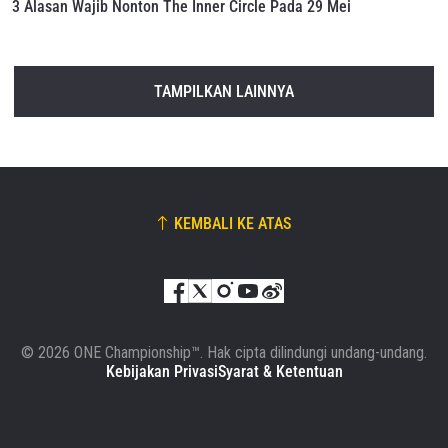
3 Alasan Wajib Nonton The Inner Circle Pada 29 Mei
TAMPILKAN LAINNYA
KEMBALI KE ATAS
© 2026 ONE Championship™. Hak cipta dilindungi undang-undang.
Kebijakan Privasi
Syarat & Ketentuan