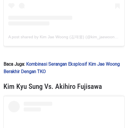
A post shared by Kim Jae Woong (김재웅) (@kim_jaewoong93)
Baca Juga:
Kombinasi Serangan Eksplosif Kim Jae Woong
Berakhir Dengan TKO
IKUTI PERKEMBANGAN TERBARU
Kim Kyu Sung Vs. Akihiro Fujisawa
Bawa ONE Championship kemana pun anda pergi!
Daftar sekarang untuk mendapat akses ke berita
terbaru, tawaran spesial, dan akses awal untuk kursi
terbaik di gelaran langsung kami.
EMAIL
LAWAN