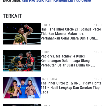
Baca Juga:
Kim Kyu Sung Raih Kemenangan KO Cepat
TERKAIT
BERITA
11 JUL
Hasil The Inner Circle 21: Joshua Pacio
Tidurkan Mansur Malachiev,
Pertahankan Gelar Juara Dunia ONE
Strawweight MMA
FITUR
10 JUL
Pacio Vs. Malachiev: 4 Kunci
Kemenangan Dalam Laga Ulang
Perebutan Gelar Juara Dunia ONE
Strawweight MMA
HASIL LAGA
10 JUL
The Inner Circle 21 & ONE Friday Fights
161 – Hasil Lengkap Dan Sorotan Tiap
Laga