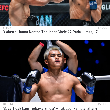
FITUR
17 JUL
3 Alasan Utama Nonton The Inner Circle 22 Pada Jumat, 17 Juli
BERITA
15 JUL
‘Saya Tidak Lagi Terbawa Emosi’ – Tak Lagi Remaja, Zhang