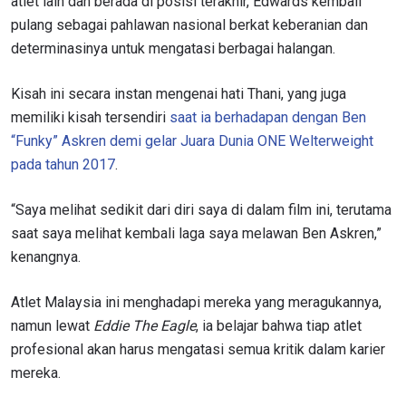
atlet lain dan berada di posisi terakhir, Edwards kembali
pulang sebagai pahlawan nasional berkat keberanian dan
determinasinya untuk mengatasi berbagai halangan.
Kisah ini secara instan mengenai hati Thani, yang juga
memiliki kisah tersendiri
saat ia berhadapan dengan Ben
“Funky” Askren demi gelar Juara Dunia ONE Welterweight
pada tahun 2017
.
“Saya melihat sedikit dari diri saya di dalam film ini, terutama
saat saya melihat kembali laga saya melawan Ben Askren,”
kenangnya.
Atlet Malaysia ini menghadapi mereka yang meragukannya,
IKUTI PERKEMBANGAN TERBARU
namun lewat
Eddie The Eagle
, ia belajar bahwa tiap atlet
Bawa ONE Championship kemana pun anda pergi!
profesional akan harus mengatasi semua kritik dalam karier
Daftar sekarang untuk mendapat akses ke berita
mereka.
terbaru, tawaran spesial, dan akses awal untuk kursi
terbaik di gelaran langsung kami.