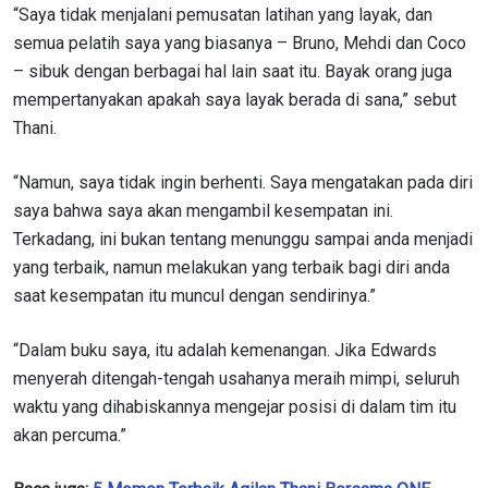
EMAIL
“Saya tidak menjalani pemusatan latihan yang layak, dan
LAWAN
semua pelatih saya yang biasanya – Bruno, Mehdi dan Coco
– sibuk dengan berbagai hal lain saat itu. Bayak orang juga
NAMA
GELARAN
mempertanyakan apakah saya layak berada di sana,” sebut
Thani.
LIHAT SOROTAN TERBAIK
“Namun, saya tidak ingin berhenti. Saya mengatakan pada diri
BERLANGGANAN
saya bahwa saya akan mengambil kesempatan ini.
Dengan mengirimkan formulir ini, anda menyetujui
Terkadang, ini bukan tentang menunggu sampai anda menjadi
pengumpulan, penggunaan dan pembukaan informasi
yang terbaik, namun melakukan yang terbaik bagi diri anda
anda berdasarkan
Kebijakan Privasi
kami. Anda dapat
membatalkan (unsubscribe) dari jenis komunikasi ini
saat kesempatan itu muncul dengan sendirinya.”
kapan saja.
“Dalam buku saya, itu adalah kemenangan. Jika Edwards
menyerah ditengah-tengah usahanya meraih mimpi, seluruh
waktu yang dihabiskannya mengejar posisi di dalam tim itu
akan percuma.”