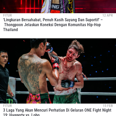
FITUR
12 APR
‘Lingkaran Bersahabat, Penuh Kasih Sayang Dan Suportif’ –
Thongpoon Jelaskan Koneksi Dengan Komunitas Hip-Hop
Thailand
FITUR
15 FEB
3 Laga Yang Akan Mencuri Perhatian Di Gelaran ONE Fight Night
19: Haggerty vs. Lobo