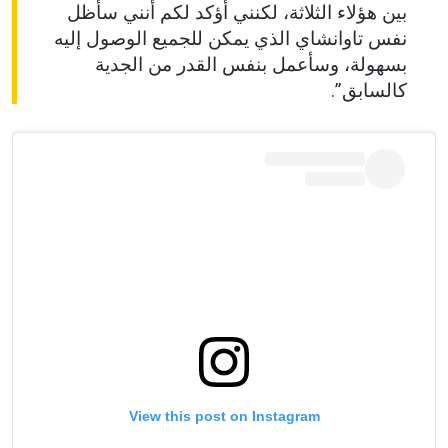
بين هؤلاء الثلاثة، لكنني أؤكد لكم أنني سأظل
شاهد أبرز اللقطات
نفس تاوانشاي الذي يمكن للجميع الوصول إليه
إشترك
بسهولة، وسأعمل بنفس القدر من الجدية
كالسابق”.
بإرسال هذا النموذج، فإنك توافق على جمعنا لمعلوماتك
واستخدامها والإفصاح عنها بموجب
سياسة الخصوصية
.
يمكنك إلغاء الاشتراك في هذه المنشورات في أي وقت.
View this post on Instagram