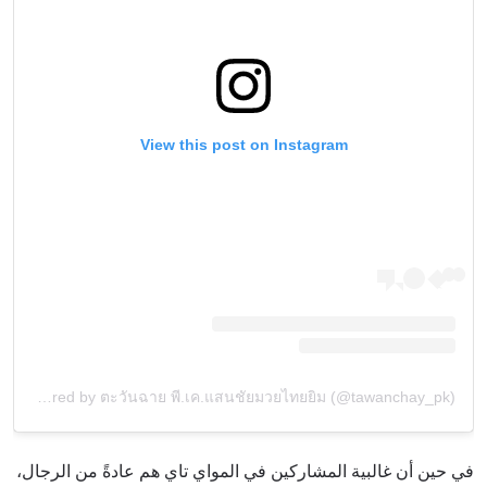
View this post on Instagram
A post shared by ตะวันฉาย พี.เค.แสนชัยมวยไทยยิม (@tawanchay_pk)
في حين أن غالبية المشاركين في المواي تاي هم عادةً من الرجال،