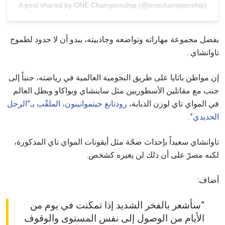
A post shared by ONE Championship (@onechampionship)
بفضل مجموعة مهاراته وتواضعه وجاذبيته، يبدو أن لا حدود لطموح
تاوانشاي .
إن مواطن باتايا على طريق النجومية العالمية في رياضته، جنباً إلى
جنب مع مقاتلين الأسطوريين مثل ساينشاي وبواكاو وبطل العالم
في المواي تاي لوزن الذبابة،
رودتانغ جيتموانينون، الملقّب بـ”الرجل
الحديدي”
.
ابق على اطّلاع
خذ بطولة "ون" معك أينما ذهبت! اشترك الآن للوصول
تاوانشاي سعيداً بإحداث ضجّة مثل أيقونات المواي تاي المذكورة،
إلى آخر الأخبار، وفتح العروض الخاصة والحصول على
لكنه مصرّ على أن ذلك لن يغيره كشخص.
أفضل المقاعد لعروضنا الحية.
البريد الإلكتروني
المنافس
أضاف:
العرض
“سأشعر بالفخر الشديد إذا تمكنت في يوم من
الإسم
الأيام من الوصول إلى نفس المستوى والوقوف