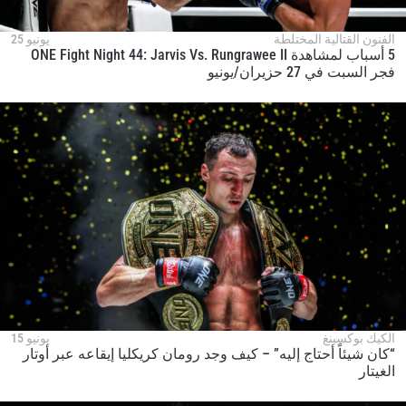
الفنون القتالية المختلطة
يونيو 25
5 أسباب لمشاهدة ONE Fight Night 44: Jarvis Vs. Rungrawee II
فجر السبت في 27 حزيران/يونيو
الكيك بوكسينغ
يونيو 15
“كان شيئاً أحتاج إليه” – كيف وجد رومان كريكليا إيقاعه عبر أوتار
الغيتار