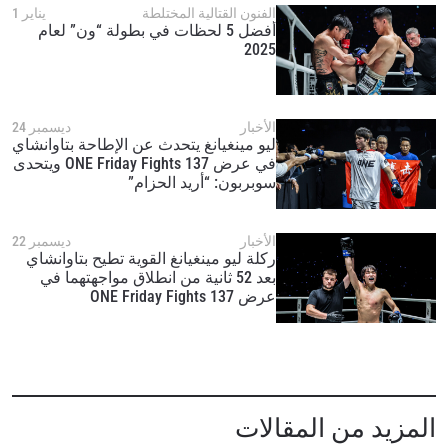
الفنون القتالية المختلطة
يناير 1
أفضل 5 لحظات في بطولة “ون” لعام
2025
الأخبار
ديسمبر 24
ليو مينغيانغ يتحدث عن الإطاحة بتاوانشاي
في عرض ONE Friday Fights 137 ويتحدى
سوبربون: “أريد الحزام”
الأخبار
ديسمبر 22
ركلة ليو مينغيانغ القوية تطيح بتاوانشاي
بعد 52 ثانية من انطلاق مواجهتهما في
عرض ONE Friday Fights 137
المزيد من المقالات