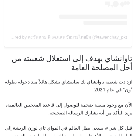
A post shared by ตะวันฉาย พี.เค.แสนชัยมวยไทยยิม (@tawanchay_pk)
تاوانشاي يهدف إلى استغلال شعبيته من
أجل المصلحة العامة
ازدادت شعبية تاوانشاي بك ساينشاي بشكل هائلاً منذ دخوله بطولة
“ون” في عام 2021.
الآن مع وجود منصة ضخمة للوصول إلى قاعدة المعجبين العالمية،
يريد التأكد من أنه يشارك الرسالة الصحيحة.
قبل كل شيء، يسعى بطل العالم في المواي تاي لوزن الريشة إلى
إلهام المزيد من الأشخاص لممارسة التمارين الرياضية والتمتع