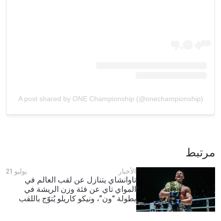
A post shared by ONE Championship (@onechampionship)
مرتبط
الأخبار
يوليو 21
تاوانشاي يتنازل عن لقب العالم في
المواي تاي عن فئة وزن الريشة في
بطولة “ون”، ونيكو كاريلو يُتوّج باللقب
الموحّد