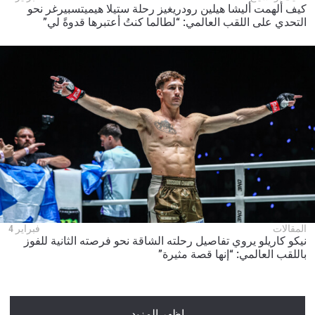
كيف ألهمت أليشا هيلين رودريغيز رحلة ستيلا هيميتسبيرغر نحو
التحدي على اللقب العالمي: “لطالما كنتُ أعتبرها قدوةً لي”
المقالات
فبراير 4
نيكو كاريلو يروي تفاصيل رحلته الشاقة نحو فرصته الثانية للفوز
باللقب العالمي: “إنها قصة مثيرة”
اظهر المزيد