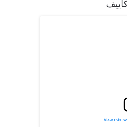
كاييف
لى اطّلاع
"ون" معك أينما ذهبت! اشترك الآن للوصول إلى آخر الأخبار، وفت
لخاصة والحصول على أفضل المقاعد لعروضنا الحية.
لكتروني
المنافس
View this p
العرض