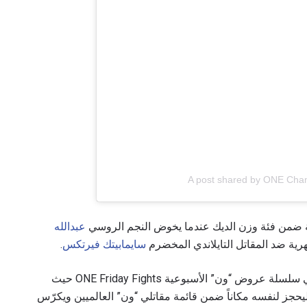
شاهد أبرز اللقطات
إشترك
هذا النموذج، فإنك توافق على جمعنا لمعلوماتك واستخدامها وا
موجب
سياسة الخصوصية
. يمكنك إلغاء الاشتراك في هذه المنشو
أي وقت.
A post shared by ONE Cha
ة ضمن فئة وزن الديك عندما يخوض النجم الروسي
عبدالله
ة ضد المقاتل التايلاندي المخضرم
سايمابيتك فيرتكس
.
داياكاييف، البالغ من العمر 23 عاماً، قدم أداءً رائعاً في سلسلة عروض “ون” الأسبوعية ONE Friday Fights حيث
يحجز لنفسه مكاناً ضمن قائمة مقاتلي “ون” العالميين ويكرّس