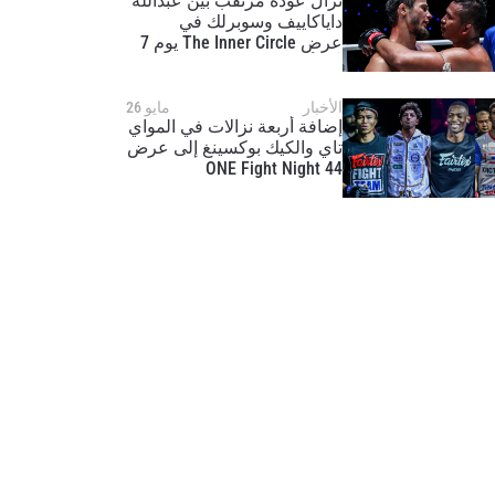
نزال عودة مرتقب بين عبدالله
داياكاييف وسوبرلك في
عرض The Inner Circle يوم 7
آب/أغسطس
الأخبار
مايو 26
إضافة أربعة نزالات في المواي
تاي والكيك بوكسينغ إلى عرض
ONE Fight Night 44