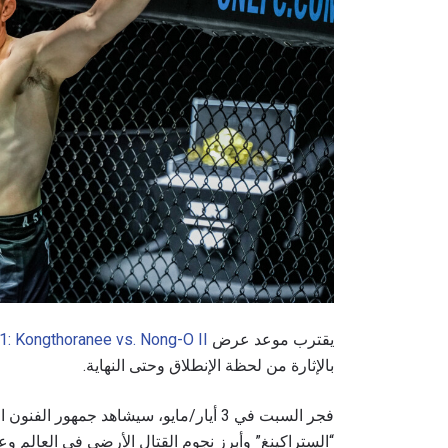
يقترب موعد عرض
1: Kongthoranee vs. Nong-O II
بالإثارة من لحظة الإنطلاق وحتى النهاية.
فجر السبت في 3 أيار/مايو، سيشاهد جمهور
“الستراكينغ” وأبرز نجوم القتال الأرضي في العالم وع