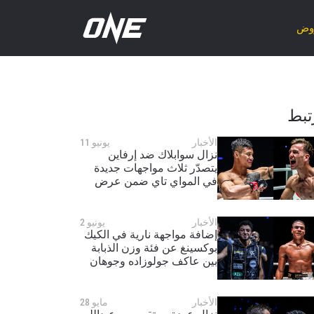
روض
تبط
الأخبار
يونيو 11
نزال سوابلاك ضد إرفاين
يتصدّر ثلاث مواجهات جديدة
في المواي تاي ضمن عرض
ONE Fight Night 45 في 18
تموز/يوليو
الأخبار
يونيو 2
إضافة مواجهة نارية في الكيك
بوكسينغ عن فئة وزن الذبابة
بين عاكف جولوزاده وجوهان
إستوبينان إلى عرض ONE
Fight Night 44
الأخبار
مايو 28