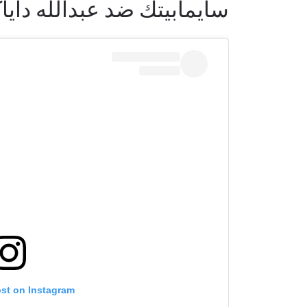
سايمابيتك ضد عبدالله دايا
ابق ع
خذ بطولة 
العروض ا
البريد الإ
ost on Instagram
الإسم