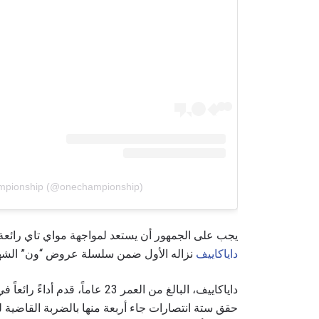
بإرسال 
عنها ب
mpionship (@onechampionship)
يجب على الجمهور أن يستعد لمواجهة مواي تاي رائع
داياكاييف
نزاله الأول ضمن سلسلة عروض “ون” الشهري
حقق ستة انتصارات جاء أربعة منها بالضربة القاضية ل