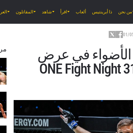
من نحن
ذا أبرينتيس
ألعاب
اقرأ
شاهد
المقاتلون
الع
01/0
مر
 الأضواء في عرض
ONE Fight Night 3