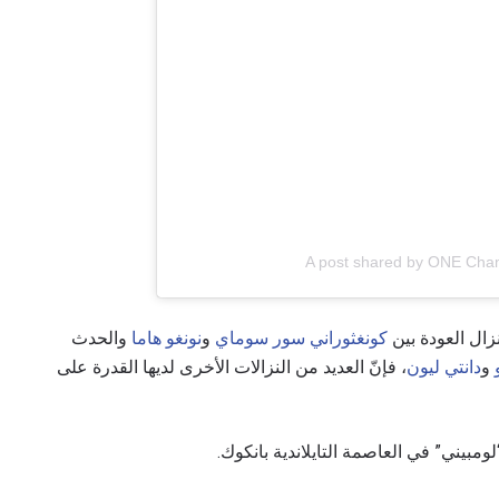
A post shared by ONE Cha
زال العودة بين
كونغثوراني سور سوماي
و
نونغو هاما
والحدث
و
دانتي ليون
، فإنّ العديد من النزالات الأخرى لديها القدرة على
ومبيني” في العاصمة التايلاندية بانكوك.