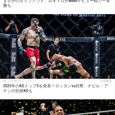
まさかのタップアウト、ルオトロがMMAデビュー戦で一本
勝ち
キックボクシング
1月4日
2025年のKOトップ5を発表！ロッタンvs武尊、ナビル・ア
ナンの壮絶KOも