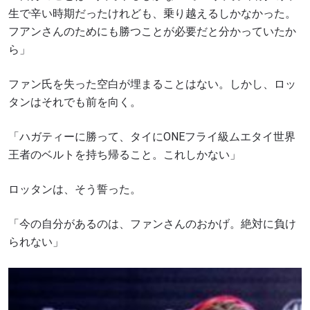
生で辛い時期だったけれども、乗り越えるしかなかった。
フアンさんのためにも勝つことが必要だと分かっていたか
ら」
最新情報をゲット
ファン氏を失った空白が埋まることはない。しかし、ロッ
ONEチャンピオンシップとどこでも一緒！ 最新ニ
タンはそれでも前を向く。
ュース、特別オファー、ライブイベントの最高の
席をゲットするため今すぐ登録を！
「ハガティーに勝って、タイにONEフライ級ムエタイ世界
Eメール
王者のベルトを持ち帰ること。これしかない」
対戦相手
ロッタンは、そう誓った。
大会
名前（ローマ字で記入）
「今の自分があるのは、ファンさんのおかげ。絶対に負け
られない」
ハイライトを見る
購読
このフォームを送信することにより、お客様は当
社の
プライバシーポリシー
に基づく情報の収集、