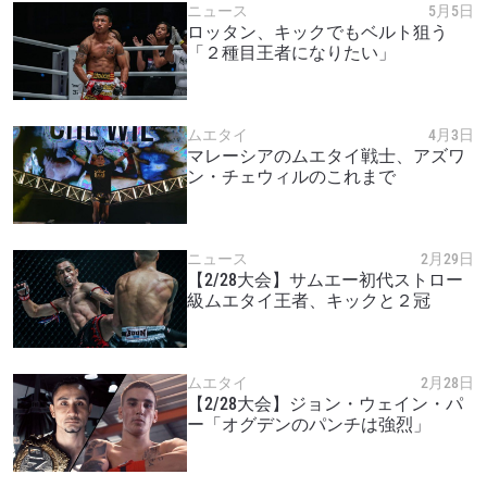
ニュース
5月5日
ロッタン、キックでもベルト狙う
「２種目王者になりたい」
ムエタイ
4月3日
マレーシアのムエタイ戦士、アズワ
ン・チェウィルのこれまで
ニュース
2月29日
【2/28大会】サムエー初代ストロー
級ムエタイ王者、キックと２冠
ムエタイ
2月28日
【2/28大会】ジョン・ウェイン・パ
ー「オグデンのパンチは強烈」