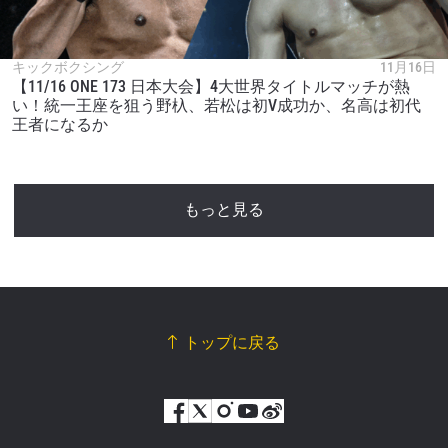
キックボクシング
11月16日
【11/16 ONE 173 日本大会】4大世界タイトルマッチが熱
い！統一王座を狙う野杁、若松は初V成功か、名高は初代
王者になるか
もっと見る
トップに戻る