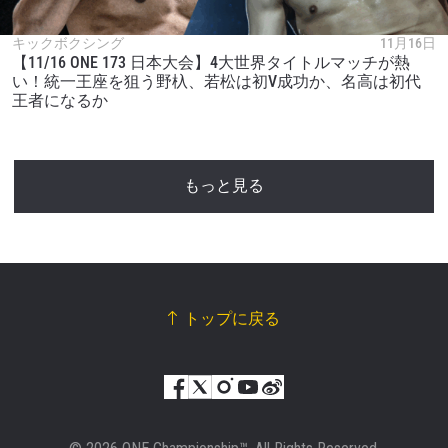
キックボクシング
11月16日
【11/16 ONE 173 日本大会】4大世界タイトルマッチが熱
い！統一王座を狙う野杁、若松は初V成功か、名高は初代
王者になるか
もっと見る
トップに戻る