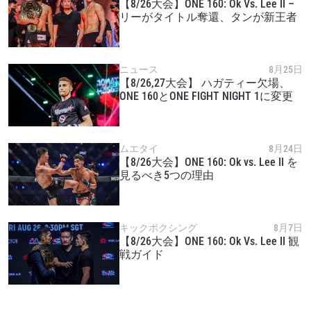
【8/26大会】ONE 160: Ok Vs. Lee II –
リーがタイトル奪還、タンが新王者
ニュース
8月25日
【8/26,27大会】 ハガティー欠場、
ONE 160とONE FIGHT NIGHT 1に変更
ムエタイ
8月24日
【8/26大会】ONE 160: Ok vs. Lee II を
見るべき5つの理由
キックボクシング
8月7日
【8/26大会】ONE 160: Ok Vs. Lee II 観
戦ガイド