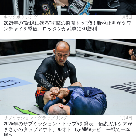
キックボクシング
1月5日
2025年の“記憶に残る”衝撃の瞬間トップ5！野杁正明がタワ
ンチャイを撃破、ロッタンが武尊にKO勝利
サブミッション・グラップリング
1月4日
2025年のサブミッション・トップ5を発表！伝説ガルシアが
まさかのタップアウト、ルオトロがMMAデビュー戦で一本
勝ち