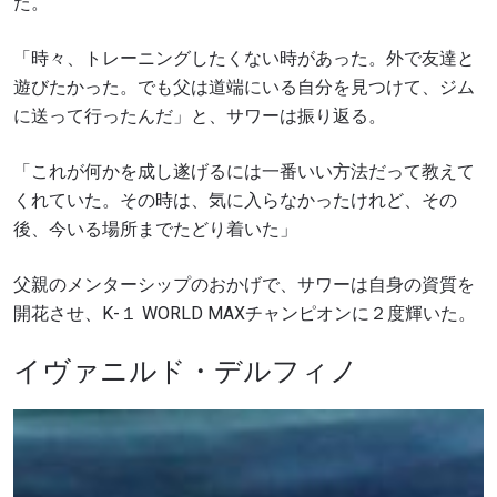
た。
「時々、トレーニングしたくない時があった。外で友達と
遊びたかった。でも父は道端にいる自分を見つけて、ジム
最新情報をゲット
に送って行ったんだ」と、サワーは振り返る。
ONEチャンピオンシップとどこでも一緒！ 最新ニ
「これが何かを成し遂げるには一番いい方法だって教えて
ュース、特別オファー、ライブイベントの最高の
席をゲットするため今すぐ登録を！
くれていた。その時は、気に入らなかったけれど、その
Eメール
後、今いる場所までたどり着いた」
対戦相手
父親のメンターシップのおかげで、サワーは自身の資質を
大会
名前（ローマ字で記入）
開花させ、K-１ WORLD MAXチャンピオンに２度輝いた。
イヴァニルド・デルフィノ
ハイライトを見る
購読
このフォームを送信することにより、お客様は当
社の
プライバシーポリシー
に基づく情報の収集、