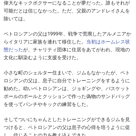
偉大なキックボクサーになることが夢だった。誰もそれが
可能だとは信じなかった。ただ、父親のアンドレイさんを
除いては。
ペトロシアンの父は1999年、戦争で荒廃したアルメニアか
らイタリアに家族を連れて移住した。
当初はホームレス状
態だった
が、チャリティ団体に住居をあてがわれ、現地の
文化に馴染むように支援を受けた。
小さな町のシェルター住まいで、ジムもなかったが、ペト
ロシアンの父は、息子に自分でトレーニングをするように
勧めた。幼いペトロシアンは、ジョギングや、バスケット
ボールのポールとクッションで作った偽物のサンドバッグ
を使ってパンチやキックの練習をした。
そしてついにちゃんとしたトレーニングができるジムを見
つけると、ペトロシアンの父は息子の心得を培うように促
し、信じることの力を教え込んできた。