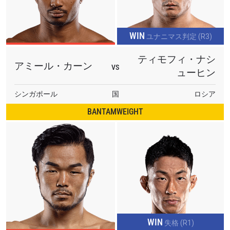
WIN
ユナニマス判定 (R3)
ティモフィ・ナシ
アミール・カーン
VS
ューヒン
シンガポール
国
ロシア
BANTAMWEIGHT
WIN
失格 (R1)