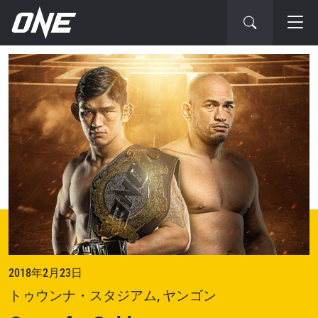
次
の
大
会
2018年2月23日
トゥウンナ・スタジアム, ヤンゴン