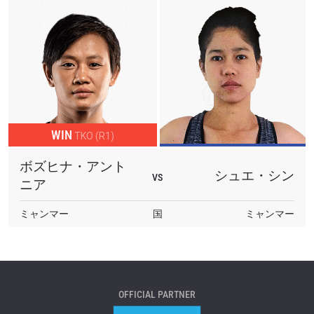
WIN
TKO (R1)
ボズヒナ・アント
シュエ・シン
VS
ニア
ミャンマー
国
ミャンマー
OFFICIAL PARTNER