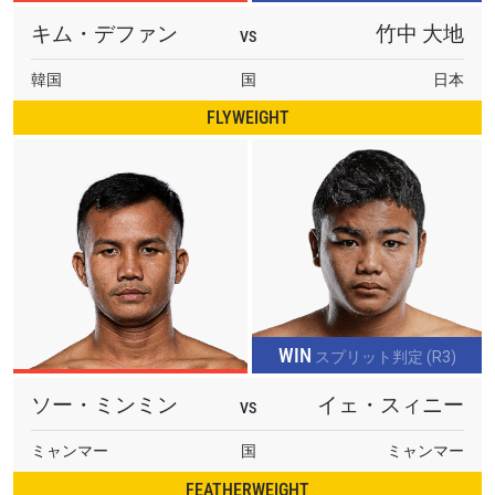
最新情報をゲット
キム・デファン
竹中 大地
VS
ONEチャンピオンシップとどこでも一緒！ 最新ニ
ュース、特別オファー、ライブイベントの最高の
韓国
国
日本
席をゲットするため今すぐ登録を！
Eメール
FLYWEIGHT
対戦相手
大会
名前（ローマ字で記入）
ハイライトを見る
購読
このフォームを送信することにより、お客様は当
WIN
スプリット判定 (R3)
社の
プライバシーポリシー
に基づく情報の収集、
使用および開示に同意したことになります。お客
ソー・ミンミン
イェ・スィニー
VS
様は、いつでも配信を停止することができます。
ミャンマー
国
ミャンマー
FEATHERWEIGHT