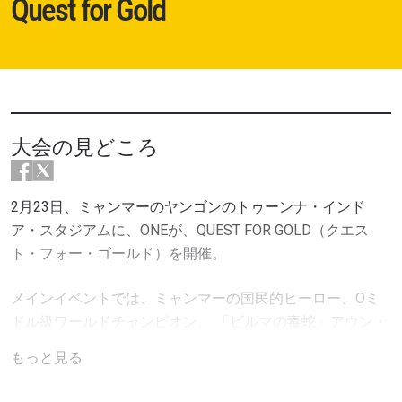
Quest for Gold
大会の見どころ
2月23日、ミャンマーのヤンゴンのトゥーンナ・インド
ア・スタジアムに、ONEが、QUEST FOR GOLD（クエス
ト・フォー・ゴールド）を開催。
メインイベントでは、ミャンマーの国民的ヒーロー、Oミ
ドル級ワールドチャンピオン、 「ビルマの毒蛇」アウン・
ラ・ナサンが、空いているライトヘビー級世界タイトルを
もっと見る
求め、ブラジルのアレクサンドル・マチャドの首を取り、
再びミャンマーを盛り上げようとしています。