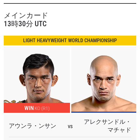
もう一つのメインイベントは、「地球外格闘生命体」エ
メインカード
ヴ・ティンと「ザ・ターザン」アリエル・セクストンが、
13時30分 UTC
世界最高のライト級を求め、伝説的な戦いを繰り広げま
す。
LIGHT HEAVYWEIGHT WORLD CHAMPIONSHIP
さらに、世界中から格闘技界のビッグスターが参加。ぜひ
お見逃し無く。
WIN
KO (R1)
アレクサンドル・
アウンラ・ンサン
VS
マチャド