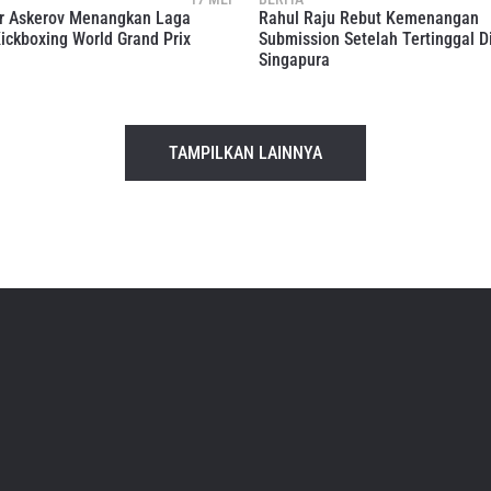
ukaan informasi anda berdasarkan
Kebijakan Privasi
kami. Anda 
r Askerov Menangkan Laga
Rahul Raju Rebut Kemenangan
membatalkan (unsubscribe) dari jenis komunikasi ini kapan saja.
ickboxing World Grand Prix
Submission Setelah Tertinggal D
Singapura
TAMPILKAN LAINNYA