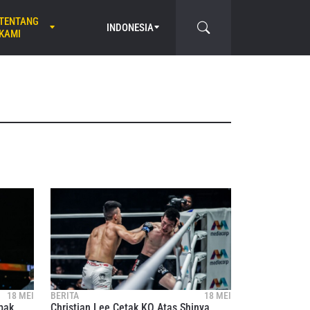
TENTANG
INDONESIA
KAMI
18 MEI
BERITA
18 MEI
bak
Christian Lee Cetak KO Atas Shinya