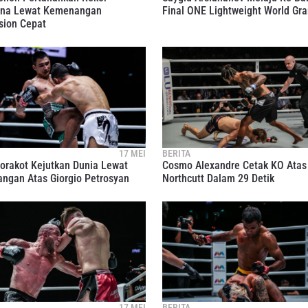
na Lewat Kemenangan
Final ONE Lightweight World Gra
sion Cepat
TI PERKEMBANGAN TERBARU
 Championship kemana pun anda pergi! Daftar sekarang untuk m
berita terbaru, tawaran spesial, dan akses awal untuk kursi terbaik
angsung kami.
17 MEI
BERITA
LAWAN
orakot Kejutkan Dunia Lewat
Cosmo Alexandre Cetak KO Atas
ngan Atas Giorgio Petrosyan
Northcutt Dalam 29 Detik
GELARAN
LIHAT SOROTAN TERBAIK
BERLANGGANAN
mengirimkan formulir ini, anda menyetujui pengumpulan, penggu
17 MEI
BERITA