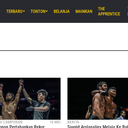
THE
TERBARU
TONTON
BELANJA
MAINKAN
APPRENTICE
UM) 11:30 UTC
Stadium, Bangkok
iday Fights 166 & The Inner Circle
AB) 1:00 UTC
Stadium, Bangkok
ght Night 46
IRI CAMPURAN
18 MEI
BERITA
Tonon Pertahankan Rekor
Saygid Arslanaliev Melaju Ke Ba