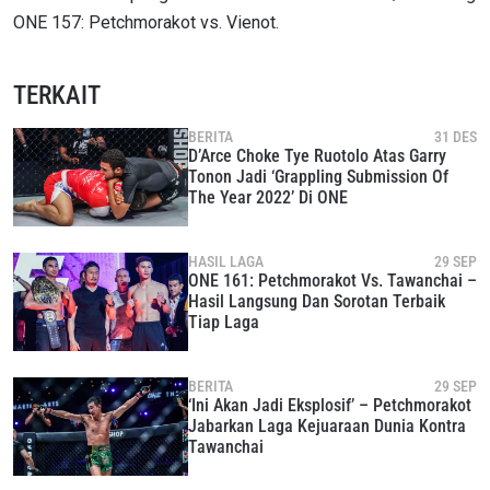
ONE 157: Petchmorakot vs. Vienot.
TERKAIT
BERITA
31 DES
D’Arce Choke Tye Ruotolo Atas Garry
Tonon Jadi ‘Grappling Submission Of
The Year 2022’ Di ONE
HASIL LAGA
29 SEP
ONE 161: Petchmorakot Vs. Tawanchai –
Hasil Langsung Dan Sorotan Terbaik
Tiap Laga
BERITA
29 SEP
‘Ini Akan Jadi Eksplosif’ – Petchmorakot
Jabarkan Laga Kejuaraan Dunia Kontra
Tawanchai