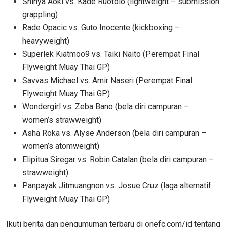
Shinya Aoki vs. Kade Ruotolo (lightweight – submission
LAWAN
grappling)
Rade Opacic vs. Guto Inocente (kickboxing –
NAMA
GELARAN
heavyweight)
Superlek Kiatmoo9 vs. Taiki Naito (Perempat Final
LIHAT SOROTAN TERBAIK
Flyweight Muay Thai GP)
BERLANGGANAN
Savvas Michael vs. Amir Naseri (Perempat Final
Flyweight Muay Thai GP)
Dengan mengirimkan formulir ini, anda menyetujui
pengumpulan, penggunaan dan pembukaan informasi
Wondergirl vs. Zeba Bano (bela diri campuran –
anda berdasarkan
Kebijakan Privasi
kami. Anda dapat
women’s strawweight)
membatalkan (unsubscribe) dari jenis komunikasi ini
Asha Roka vs. Alyse Anderson (bela diri campuran –
kapan saja.
women’s atomweight)
Elipitua Siregar vs. Robin Catalan (bela diri campuran –
strawweight)
Panpayak Jitmuangnon vs. Josue Cruz (laga alternatif
Flyweight Muay Thai GP)
Ikuti berita dan pengumuman terbaru di onefc.com/id tentang