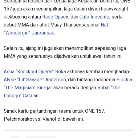
Sebagai tambahan dari kedua laga Kejuaraan Dunia itu, ONE
157 juga akan menampilkan laga dalam divisi heavyweight
kickboxing antara
Rade Opacic
dan
Guto Inocente
, serta
debut MMA dari atlet Muay Thai sensasional
Nat
“Wondergirl” Jaroonsak
.
Selain itu, ajang ini juga akan menampilkan sepasang laga
MMA yang seharusnya dijadwalkan untuk awal tahun ini.
Asha “Knockout Queen” Roka
akhirnya kembali menghadapi
Alyse “Lil’ Savage” Anderson
, dan bintang Indonesia
Elipitua
“The Magician” Siregar
akan beradu dengan
Robin “The
Ilonggo” Catalan
.
Simak kartu pertandingan resmi untuk ONE 157:
Petchmorakot vs. Vienot di bawah ini.