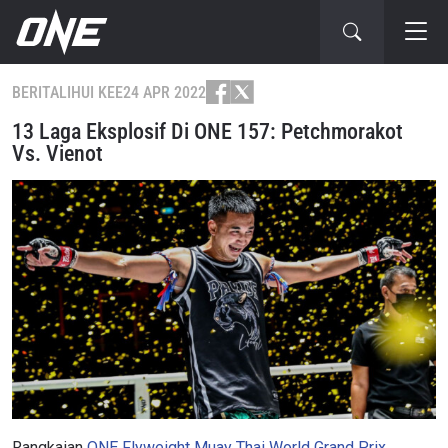
BERITA
LIHUI KEE
24 APR 2022
13 Laga Eksplosif Di ONE 157: Petchmorakot
Vs. Vienot
Rangkaian
ONE Flyweight Muay Thai World Grand Prix