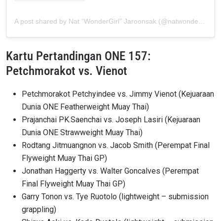
A post shared by Nat “WonderGirl” Jaroonsak (@natwondergirl)
Kartu Pertandingan ONE 157:
Petchmorakot vs. Vienot
Petchmorakot Petchyindee vs. Jimmy Vienot (Kejuaraan
Dunia ONE Featherweight Muay Thai)
Prajanchai PK.Saenchai vs. Joseph Lasiri (Kejuaraan
Dunia ONE Strawweight Muay Thai)
Rodtang Jitmuangnon vs. Jacob Smith (Perempat Final
Flyweight Muay Thai GP)
IKUTI PERKEMBANGAN TERBARU
Jonathan Haggerty vs. Walter Goncalves (Perempat
Bawa ONE Championship kemana pun anda pergi!
Final Flyweight Muay Thai GP)
Daftar sekarang untuk mendapat akses ke berita
terbaru, tawaran spesial, dan akses awal untuk kursi
Garry Tonon vs. Tye Ruotolo (lightweight – submission
terbaik di gelaran langsung kami.
grappling)
EMAIL