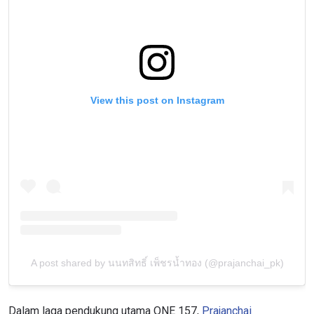
View this post on Instagram
A post shared by นนทสิทธิ์ เพ็ชรน้ำทอง (@prajanchai_pk)
Dalam laga pendukung utama ONE 157,
Prajanchai