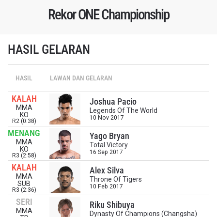
terbaru, tawaran spesial, dan akses awal untuk kursi
Rekor ONE Championship
terbaik di gelaran langsung kami.
EMAIL
LAWAN
HASIL GELARAN
NAMA
GELARAN
HASIL
LAWAN DAN GELARAN
LIHAT SOROTAN TERBAIK
KALAH
Joshua Pacio
BERLANGGANAN
MMA
Legends Of The World
KO
10 Nov 2017
R2 (0:38)
Dengan mengirimkan formulir ini, anda menyetujui
pengumpulan, penggunaan dan pembukaan informasi
MENANG
Yago Bryan
anda berdasarkan
Kebijakan Privasi
kami. Anda dapat
MMA
Total Victory
KO
membatalkan (unsubscribe) dari jenis komunikasi ini
16 Sep 2017
R3 (2:58)
kapan saja.
KALAH
Alex Silva
MMA
Throne Of Tigers
SUB
10 Feb 2017
R3 (2:36)
SERI
Riku Shibuya
MMA
Dynasty Of Champions (Changsha)