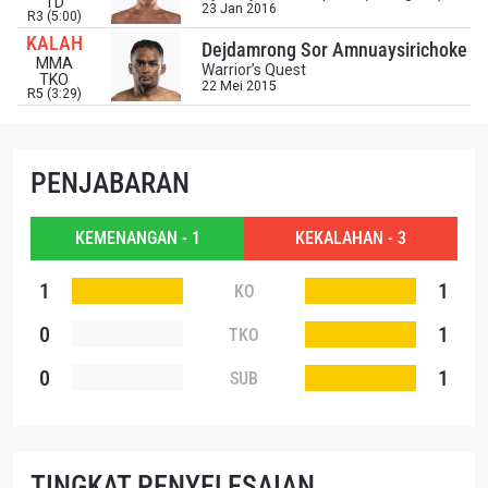
TD
23 Jan 2016
R3 (5:00)
KALAH
Dejdamrong Sor Amnuaysirichoke
MMA
Warrior’s Quest
TKO
22 Mei 2015
R5 (3:29)
PENJABARAN
KEMENANGAN - 1
KEKALAHAN - 3
1
1
KO
0
1
TKO
0
1
SUB
TINGKAT PENYELESAIAN