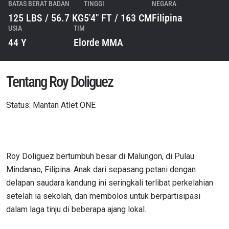
BATAS BERAT BADAN
TINGGI
NEGARA
125 LBS / 56.7 KG
5'4" FT / 163 CM
Filipina
USIA
TIM
44 Y
Elorde MMA
Tentang Roy Doliguez
Status: Mantan Atlet ONE
Roy Doliguez bertumbuh besar di Malungon, di Pulau
Mindanao, Filipina. Anak dari sepasang petani dengan
delapan saudara kandung ini seringkali terlibat perkelahian
setelah ia sekolah, dan membolos untuk berpartisipasi
dalam laga tinju di beberapa ajang lokal.