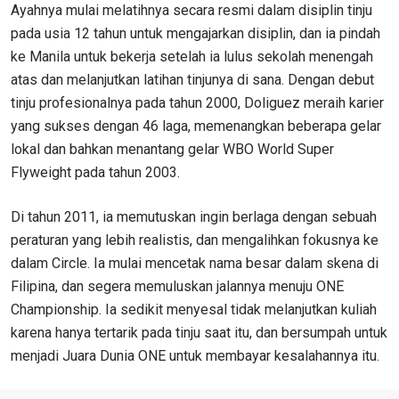
Ayahnya mulai melatihnya secara resmi dalam disiplin tinju
pada usia 12 tahun untuk mengajarkan disiplin, dan ia pindah
ke Manila untuk bekerja setelah ia lulus sekolah menengah
atas dan melanjutkan latihan tinjunya di sana. Dengan debut
tinju profesionalnya pada tahun 2000, Doliguez meraih karier
yang sukses dengan 46 laga, memenangkan beberapa gelar
lokal dan bahkan menantang gelar WBO World Super
Flyweight pada tahun 2003.
Di tahun 2011, ia memutuskan ingin berlaga dengan sebuah
peraturan yang lebih realistis, dan mengalihkan fokusnya ke
dalam Circle. Ia mulai mencetak nama besar dalam skena di
Filipina, dan segera memuluskan jalannya menuju ONE
Championship. Ia sedikit menyesal tidak melanjutkan kuliah
karena hanya tertarik pada tinju saat itu, dan bersumpah untuk
IKUTI PERKEMBANGAN TERBARU
menjadi Juara Dunia ONE untuk membayar kesalahannya itu.
Bawa ONE Championship kemana pun anda pergi!
Daftar sekarang untuk mendapat akses ke berita