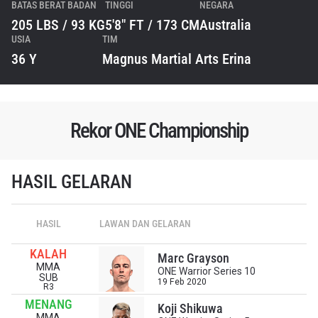
BATAS BERAT BADAN
TINGGI
NEGARA
205 LBS / 93 KG
5'8" FT / 173 CM
Australia
USIA
TIM
36 Y
Magnus Martial Arts Erina
Rekor ONE Championship
HASIL GELARAN
HASIL
LAWAN DAN GELARAN
IKUTI PERKEMBANGAN TERBARU
KALAH
Marc Grayson
Bawa ONE Championship kemana pun anda pergi!
MMA
ONE Warrior Series 10
Daftar sekarang untuk mendapat akses ke berita
SUB
19 Feb 2020
R3
terbaru, tawaran spesial, dan akses awal untuk kursi
MENANG
terbaik di gelaran langsung kami.
Koji Shikuwa
EMAIL
MMA