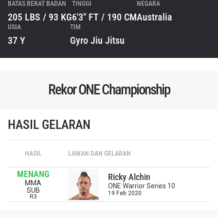
BATAS BERAT BADAN
TINGGI
NEGARA
205 LBS / 93 KG
6'3" FT / 190 CM
Australia
USIA
TIM
37 Y
Gyro Jiu Jitsu
Rekor ONE Championship
HASIL GELARAN
IKUTI PERKEMBANGAN TERBARU
Bawa ONE Championship kemana pun anda pergi!
HASIL
LAWAN DAN GELARAN
Daftar sekarang untuk mendapat akses ke berita
terbaru, tawaran spesial, dan akses awal untuk kursi
MENANG
Ricky Alchin
terbaik di gelaran langsung kami.
MMA
ONE Warrior Series 10
EMAIL
SUB
19 Feb 2020
R3
LAWAN