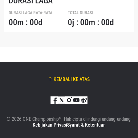
DURASI LAGA
DURASI LAGA RATA-RATA
TOTAL DURASI
00m : 00d
0j : 00m : 00d
KEMBALI KE ATAS
© 2026 ONE Championship™. Hak cipta dilindungi undang-undang.
Kebijakan Privasi
Syarat & Ketentuan