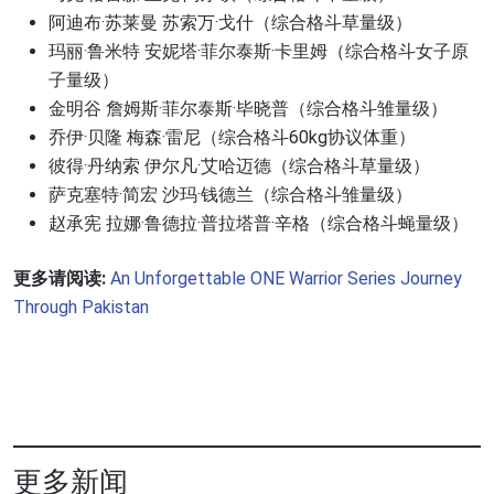
阿迪布·苏莱曼 苏索万·戈什（综合格斗草量级）
玛丽·鲁米特 安妮塔·菲尔泰斯·卡里姆（综合格斗女子原
子量级）
金明谷 詹姆斯·菲尔泰斯·毕晓普（综合格斗雏量级）
乔伊·贝隆 梅森·雷尼（综合格斗60kg协议体重）
彼得·丹纳索 伊尔凡·艾哈迈德（综合格斗草量级）
萨克塞特·简宏 沙玛·钱德兰（综合格斗雏量级）
赵承宪 拉娜·鲁德拉·普拉塔普·辛格（综合格斗蝇量级）
更多请阅读:
An Unforgettable ONE Warrior Series Journey
Through Pakistan
更多新闻