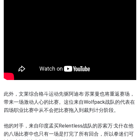
此外，文莱综合格斗运动先驱阿迪布·苏莱曼也将重返赛场，
带来一场激动人心的比赛。这位来自Wolfpack战队的代表在
四场职业比赛中从不会把比赛拖入到裁判计分阶段。
他的对手，来自印度孟买Relentless战队的苏索万·戈什在他
的八场比赛中也只有一场是打完了所有回合，所以拳迷们可