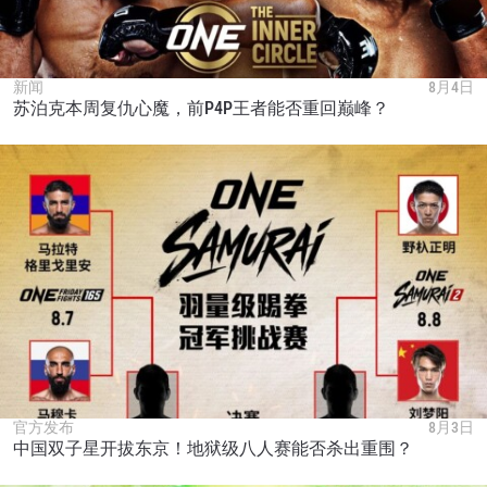
新闻
8月4日
苏泊克本周复仇心魔，前P4P王者能否重回巅峰？
官方发布
8月3日
中国双子星开拔东京！地狱级八人赛能否杀出重围？