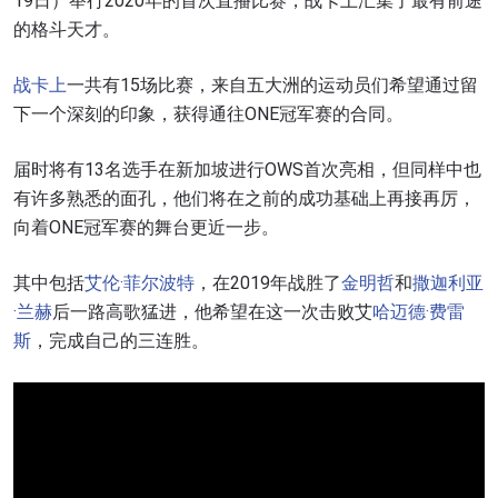
19日）举行2020年的首次直播比赛，战卡上汇集了最有前途
的格斗天才。
战卡上
一共有15场比赛，来自五大洲的运动员们希望通过留
下一个深刻的印象，获得通往ONE冠军赛的合同。
届时将有13名选手在新加坡进行OWS首次亮相，但同样中也
有许多熟悉的面孔，他们将在之前的成功基础上再接再厉，
向着ONE冠军赛的舞台更近一步。
其中包括
艾伦·菲尔波特
，在2019年战胜了
金明哲
和
撒迦利亚
·兰赫
后一路高歌猛进，他希望在这一次击败艾
哈迈德·费雷
斯
，完成自己的三连胜。