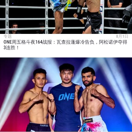
专题
8月1日
ONE周五格斗夜164战报：瓦查拉蓬爆冷告负，阿松诺伊夺得
3连胜！