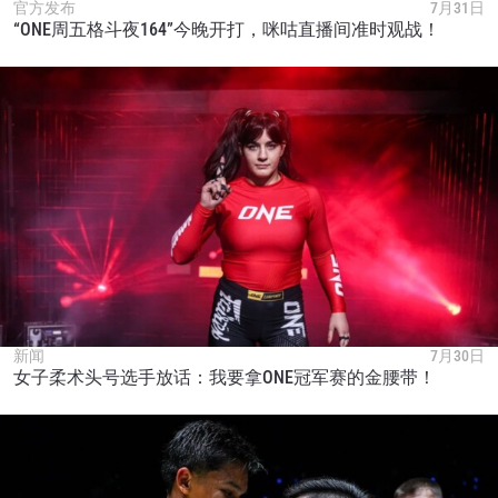
官方发布
7月31日
“ONE周五格斗夜164”今晚开打，咪咕直播间准时观战！
新闻
7月30日
女子柔术头号选手放话：我要拿ONE冠军赛的金腰带！