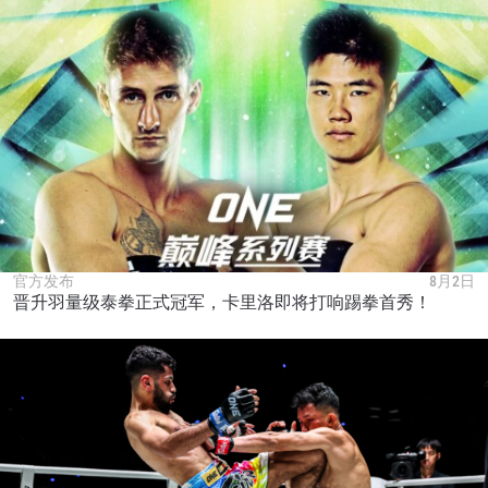
官方发布
8月2日
晋升羽量级泰拳正式冠军，卡里洛即将打响踢拳首秀！