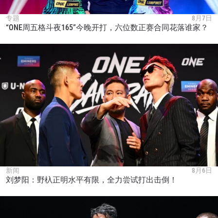
在任何地域观看ONE冠军赛，现在注册获得权限了
专题
8月7日
解最新资讯、解锁特别福利以及优先机遇获得直播
“ONE周五格斗夜165”今晚开打，六位数正赛合同花落谁家？
场次的最佳座位！
邮箱
对手
赛事
名字
查看集锦
订阅
提交此表格签署弹出免责声明，即表示您同意我们
的隐私政策，我们将收集、使用和披露您的信息。
您可以随时取消订阅这些信息。
新闻
8月6日
刘梦阳：野杁正明水平有限，全力尝试打出击倒！