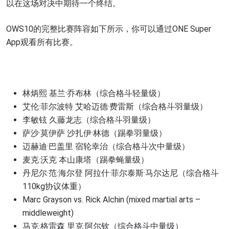
以在这场对决中期待一个终结。
OWS10的完整比赛阵容如下所示，你可以通过ONE Super
App观看所有比赛。
林炳熙 基兰·乔布林（综合格斗轻量级）
艾伦·菲尔波特 艾哈迈德·费雷斯（综合格斗羽量级）
李敏铉 久藤龙志（综合格斗羽量级）
萨沙·莫伊萨 沙扎伊·林德（踢拳羽量级）
迈赫迪·巴盖里 宿轮幸治（综合格斗次中量级）
麦克·沃克 本山康塔（踢拳蝇量级）
丹尼尔·范·海尔登 阿拉什·菲尔泰斯·马尔达尼（综合格斗
110kg协议体重）
Marc Grayson vs. Rick Alchin (mixed martial arts –
middleweight)
马克·格雷森 里克·阿尔钦（综合格斗中量级）