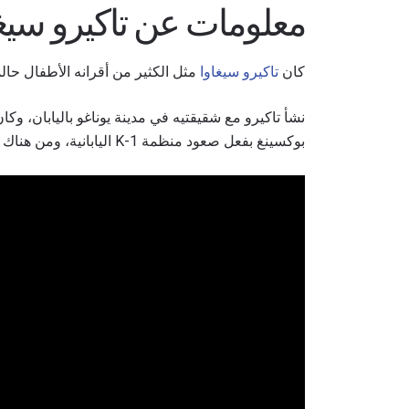
معلومات عن تاكيرو سيغا
كان
تاكيرو سيغاوا
مثل الكثير من أقرانه الأطفال حالم
نشأ تاكيرو مع شقيقتيه في مدينة يوناغو باليابان، وك
بوكسينغ بفعل صعود منظمة K-1 اليابانية، ومن هناك أراد أن يُصبح أحد النجوم الذين ينافسون في عروضها.