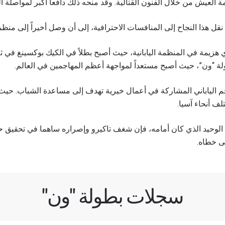
مة العيش من خلال الفنون القتالية. وقد منحه ذلك دافعاً أكبر لمواصلة
لى اطّلاع
 النجاح إلى المنافسات الاحترافية، إلى أن وصل أخيراً إلى منظمة K-1 في عام 14
"ون" معك أينما ذهبت! اشترك الآن للوصول إلى آخر الأخبار، وفت
لخاصة والحصول على أفضل المقاعد لعروضنا الحية.
زيمة في المنظمة اليابانية، حيث أصبح بطلاً في الكيك بوكسينغ في ث
لكتروني
المنافس
ولة “ون”، حيث أصبح مستعداً لمواجهة أعظم المهاجمين في العالم.
العرض
لنجم الياباني المشاركة في أعمال خيرية تهدف إلى مساعدة الشباب. حيث
ف أنحاء آسيا.
شاهد أبرز اللقطات
وحيد الذي كان أمامه، فإن شغف تاكيرو وإصراره ساهما في تحقيق حلم
إشترك
لى خطاه.
هذا النموذج، فإنك توافق على جمعنا لمعلوماتك واستخدامها وا
موجب
سياسة الخصوصية
. يمكنك إلغاء الاشتراك في هذه المنشو
أي وقت.
سجلات بطولة "ون"