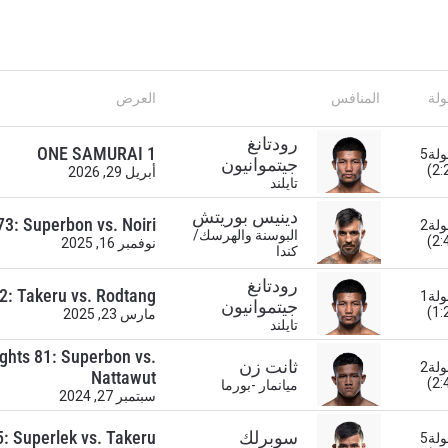
ولة
المنافس
العرض
رودتانغ
ONE SAMURAI 1
الجولة5
جيتموانيون
أبريل 29, 2026
تايلند
دينيس بوريتش
3: Superbon vs. Noiri
الجولة2
البوسنة والهرسك/
نوفمبر 16, 2025
كندا
رودتانغ
2: Takeru vs. Rodtang
الجولة1
جيتموانيون
مارس 23, 2025
تايلند
ghts 81: Superbon vs.
ثانت زن
الجولة2
Nattawut
ميانمار -بورما
سبتمبر 27, 2024
سوبرلك
: Superlek vs. Takeru
الجولة5