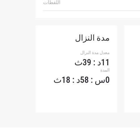
اللقطات
مدة النزال
معدل مدة النزال
11د : 39ث
المدة
0س : 58د : 18ث