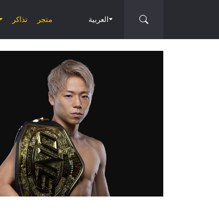
العربية
متجر
تذاكر