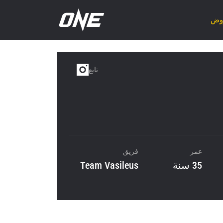
روض
تابع
عمر
فريق
35 سنة
Team Vasileus