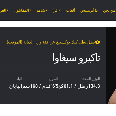
من نحن
ذا أبرينتيس
ألعاب
اقرأ
شاهد
المقاتلون
الع
بطل بطل كيك بوكسينغ عن فئة وزن الذبابة (المؤقت)
تاكيرو سيغاوا
الوزن المحدد
الطول
البلد
134.8رطل / 61.1كغ
5'6"قدم / 168سم
اليابان