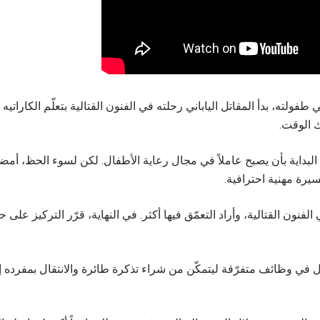
فولته، بدأ المقاتل الياباني رحلته في الفنون القتالية بتعلّم الكاراتيه 
ك الوقت.
البداية بأن يصبح عاملاً في مجال رعاية الأطفال. لكن لسوء الحظ، أمضى
يرة مهنية احترافية.
نون القتالية، وأراد التعمّق فيها أكثر. في النهاية، قرّر التركيز على حب
مل في وظائف متفرّقة ليتمكّن من شراء تذكرة طائرة والانتقال بمفرده إ