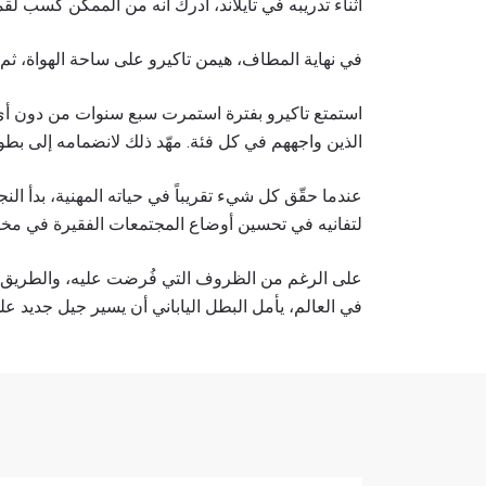
أثناء تدريبه في تايلاند، أدرك أنه من الممكن كسب لق
ابق ع
في نهاية المطاف، هيمن تاكيرو على ساحة الهواة، ثم نقل هذا
خذ بطولة 
العروض ا
استمتع تاكيرو بفترة استمرت سبع سنوات من دون أي ه
البريد الإ
الذين واجههم في كل فئة. مهّد ذلك لانضمامه إلى بط
عندما حقّق كل شيء تقريباً في حياته المهنية، بدأ ا
الإسم
لتفانيه في تحسين أوضاع المجتمعات الفقيرة في مختل
على الرغم من الظروف التي فُرضت عليه، والطريق ال
في العالم، يأمل البطل الياباني أن يسير جيل جديد ع
بإرسال 
عنها ب