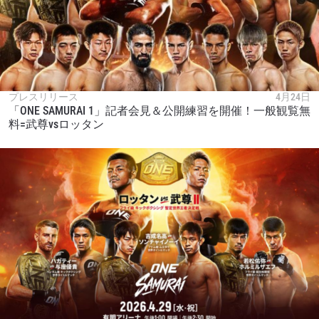
プレスリリース
4月24日
「ONE SAMURAI 1」記者会見＆公開練習を開催！一般観覧無
料=武尊vsロッタン