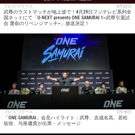
プレスリリース
4月22日
武尊のラストマッチが地上波で！4月29日フジテレビ系列全
国ネットにて「U-NEXT presents ONE SAMURAI 1~武尊引退試
合 運命のリベンジマッチ~」放送決定！
プレスリリース
2月19日
「ONE SAMURAI」会見ハイライト：武尊、吉成名高、若松
佑弥、与座優貴が出席・メッセージ