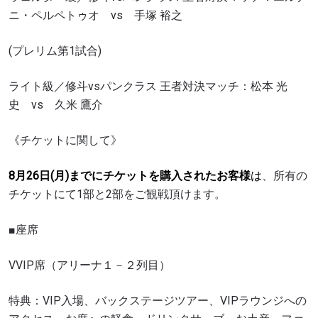
ニ・ペルペトゥオ vs 手塚 裕之
(プレリム第1試合)
ライト級／修斗vsパンクラス 王者対決マッチ：松本 光
史 vs 久米 鷹介
《チケットに関して》
8月26日(月)までにチケットを購入されたお客様
は
、所有の
チケットにて1部と2部をご観戦頂けます。
■座席
VVIP席（アリーナ１－２列目）
特典：VIP入場、バックステージツアー、VIPラウンジへの