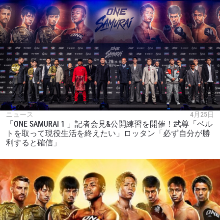
ニュース
4月25日
「ONE SAMURAI 1 」記者会見&公開練習を開催！武尊「ベル
トを取って現役生活を終えたい」ロッタン「必ず自分が勝
利すると確信」