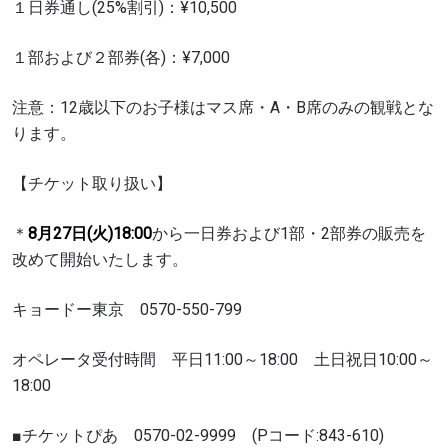
１日券通し(25%割引)：¥10,500
１部および２部券(各)：¥7,000
最新情報をゲット
注意：12歳以下のお子様はマス席・A・B席のみの観戦とな
ONEチャンピオンシップとどこでも一緒！ 最新ニ
ります。
ュース、特別オファー、ライブイベントの最高の
席をゲットするため今すぐ登録を！
Eメール
【チケット取り扱い】
対戦相手
＊
8月27日(火)18:00
から一日券および1部・2部券の販売を
大会
名前（ローマ字で記入）
改めて開始いたします。
キョードー東京 0570-550-799
ハイライトを見る
購読
オペレータ受付時間 平日11:00～18:00 土日祝日10:00～
18:00
このフォームを送信することにより、お客様は当
社の
プライバシーポリシー
に基づく情報の収集、
使用および開示に同意したことになります。お客
■チケットぴあ 0570-02-9999 (Pコード:843-610)