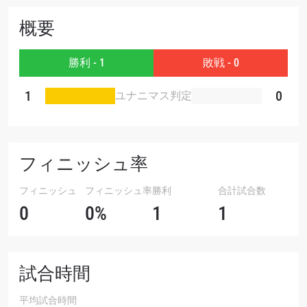
大会
名前（ローマ字で記入）
概要
勝利 - 1
敗戦 - 0
ハイライトを見る
購読
1
0
ユナニマス判定
このフォームを送信することにより、お客様は当
社の
プライバシーポリシー
に基づく情報の収集、
使用および開示に同意したことになります。お客
様は、いつでも配信を停止することができます。
フィニッシュ率
フィニッシュ
フィニッシュ率
勝利
合計試合数
0
0%
1
1
試合時間
平均試合時間