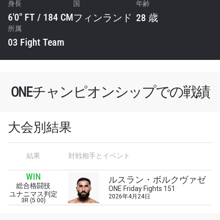
身長
国
年齢
6'0" FT / 184 CM
フィンランド
28 歳
所属
03 Fight Team
ONEチャンピオンシップでの戦績
大会別結果
最新情報をゲット
結果
対戦相手とイベント
ONEチャンピオンシップとどこでも一緒！ 最新ニ
ュース、特別オファー、ライブイベントの最高の
WIN
ルスラン・ボルクヴァゼ
席をゲットするため今すぐ登録を！
総合格闘技
ONE Friday Fights 151
ユナニマス判定
Eメール
2026年4月24日
3R (5:00)
対戦相手