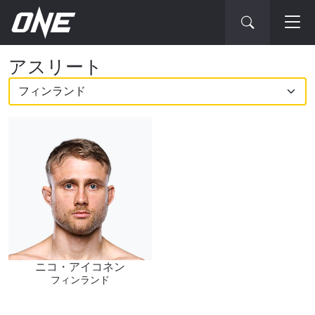
ONE
アスリート
チ
ャ
ン
ピ
オ
最新情報をゲット
ン
ONEチャンピオンシップとどこでも一緒！ 最新ニ
シ
ュース、特別オファー、ライブイベントの最高の
席をゲットするため今すぐ登録を！
ッ
Eメール
プ・
ニコ・アイコネン
対戦相手
フィンランド
ア
大会
名前（ローマ字で記入）