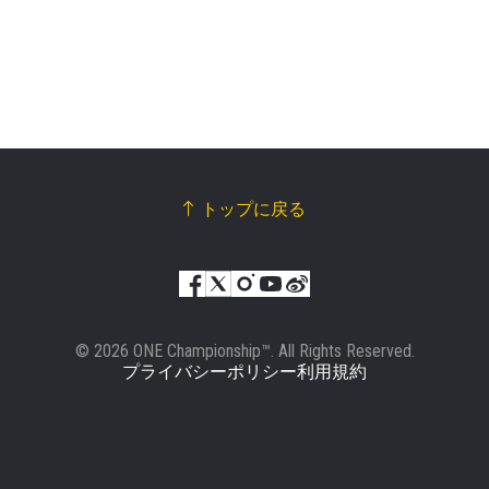
ス
リ
ハイライトを見る
ー
購読
ト
このフォームを送信することにより、お客様は当
社の
プライバシーポリシー
に基づく情報の収集、
使用および開示に同意したことになります。お客
様は、いつでも配信を停止することができます。
トップに戻る
© 2026 ONE Championship™. All Rights Reserved.
プライバシーポリシー
利用規約