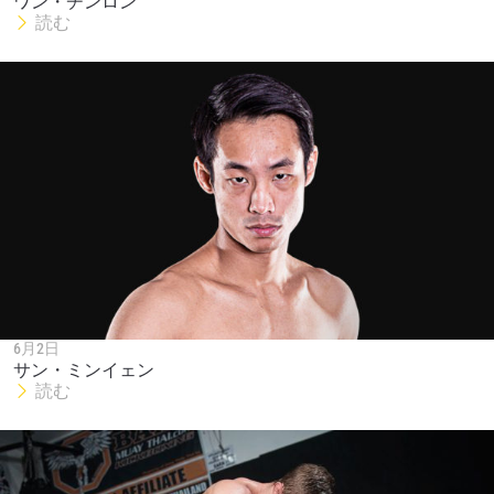
ワン・チンロン
読む
6月2日
サン・ミンイェン
最新情報をゲット
読む
ONEチャンピオンシップとどこでも一緒！ 最新ニ
ュース、特別オファー、ライブイベントの最高の
席をゲットするため今すぐ登録を！
Eメール