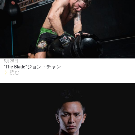
対戦相手
大会
名前（ローマ字で記入）
ハイライトを見る
購読
このフォームを送信することにより、お客様は当
5月25日
社の
プライバシーポリシー
に基づく情報の収集、
“The Blade”ジョン・チャン
読む
使用および開示に同意したことになります。お客
様は、いつでも配信を停止することができます。