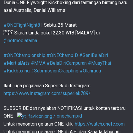
Kejuaraan Dunia Kickboxing! | Juara Dunia ONE
107
Dunia ONE Flyweight Kickboxing dari tantangan bintang baru
01:18
21 MAR
asal Australia, Danial Williams!
DUEL PANAS Regian Eersel Dan Sinsamut Klinmee
Demi Gelar Juara Dunia! | Retrospeksi
108
#ONEFightNight8
| Sabtu, 25 Maret
01:24
17 MAR
🇮🇩 Siaran tunda pukul 22:30 WIB [MALAM] di
AWAL MULA Aksi Regian Eersel Sebelum Jadi
@netmediatama
Juara Dunia ONE! | ONE Super Series
109
01:17
16 MAR
#ONEChampionship
#ONEChampID
#SeniBelaDiri
Kickboxer Rusia JATUHKAN Striker Thailand
#MartialArts
#MMA
#BelaDiriCampuran
#MuayThai
Dalam Sebuah AKSI KERAS! | ONE Friday Fights 3
110
#Kickboxing
#SubmissionGrappling
#Olahraga
01:18
11 FEB
NYARIS SEMPURNA! Petsukumvit Ungguli Chorfah
Ikuti juga perjalanan Superlek di Instagram:
Di Laga Utama! | ONE Friday Fights 3
111
https://www.instagram.com/superlek789/
01:49
10 FEB
Khunsueklek BERBAKU HANTAM Dengan
SUBSCRIBE dan nyalakan NOTIFIKASI untuk konten terbaru
Petbanrai! | ONE Friday Fights 1
112
ONE:
/ onechampid
01:03
28 JAN
Untuk menonton gelaran ONE, klik:
https://watch.onefc.com
TAK MAU MENYERAH! Seksan Dan Tyson Harrison
Adu Serangan Keras! | ONE Friday Fights 1
113
Untuk menonton gelaran ONE di A.S. dan Kanada tahun ini,