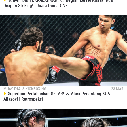
Striker TAK TERKALAHKAN! 😎 Regian Eersel Kuasai Dua
Disiplin Striking! | Juara Dunia ONE
LIHAT SOROTAN TERBAIK
BERLANGGANAN
Dengan mengirimkan formulir ini, anda menyetujui
pengumpulan, penggunaan dan pembukaan informasi
anda berdasarkan
Kebijakan Privasi
kami. Anda dapat
membatalkan (unsubscribe) dari jenis komunikasi ini
kapan saja.
MUAY THAI & KICKBOXING
23 MAR
Superbon Pertahankan GELAR! 🔥 Atasi Penantang KUAT
Allazov! | Retrospeksi