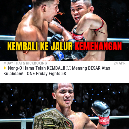
MUAY THAI & KICKBOXING
24 APR
Nong-O Hama Telah KEMBALI! 💥 Menang BESAR Atas
Kulabdam! | ONE Friday Fights 58