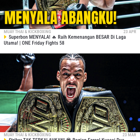
MUAY THAI & KICKBOXING
23 APR
Superbon MENYALA! 🔥 Raih Kemenangan BESAR Di Laga
Utama! | ONE Friday Fights 58
IKUTI PERKEMBANGAN TERBARU
Bawa ONE Championship kemana pun anda pergi!
Daftar sekarang untuk mendapat akses ke berita
terbaru, tawaran spesial, dan akses awal untuk kursi
terbaik di gelaran langsung kami.
EMAIL
LAWAN
NAMA
GELARAN
MUAY THAI & KICKBOXING
23 MAR