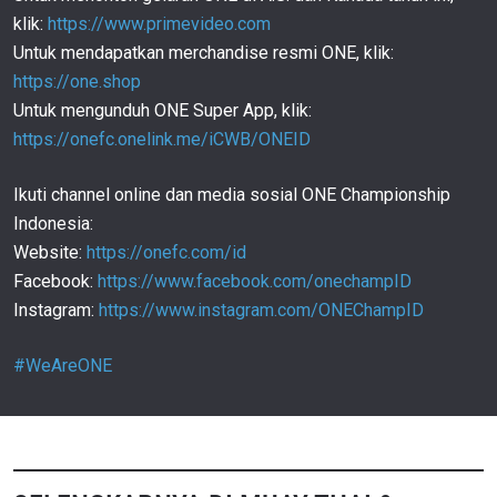
01:32
26 JAN
klik:
https://www.primevideo.com
Untuk mendapatkan merchandise resmi ONE, klik:
Nong-O TETAP RAJAI Divisi Bantamweight Muay
Thai ONE! | ONE Friday Fights 1
114
https://one.shop
01:32
24 JAN
Untuk mengunduh ONE Super App, klik:
Rodtang SEMAKIN TAJAM Saat Atasi Bintang
https://onefc.onelink.me/iCWB/ONEID
Tiongkok Jiduo Yibu! | ONE Fight Night 6
115
01:10
19 JAN
Ikuti channel online dan media sosial ONE Championship
Chingiz Allazov Beri KO Penuh KEJUTAN, Rebut
Indonesia:
Gelar Juara Dunia! | ONE Fight Night 6
116
Website:
https://onefc.com/id
01:06
17 JAN
Facebook:
https://www.facebook.com/onechampID
PREVIEW Laga Utama ONE Fight Night 6: Superbon
Instagram:
https://www.instagram.com/ONEChampID
Vs. Allazov! | Feature
117
01:52
12 JAN
#WeAreONE
Roman Kryklia BANGKIT Dari Posisi Tertinggal,
Kalahkan Azizpour! | ONE 163
118
00:56
27 NOV
Petchtanong REBUT Gelar Juara Dunia ONE
Bantamweight Kickboxing! | ONE 163
119