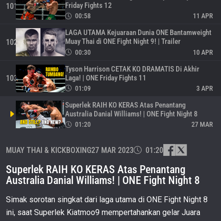
Friday Fights 12
101
00:58
11 APR
LAGA UTAMA Kejuaraan Dunia ONE Bantamweight
Muay Thai di ONE Fight Night 9! | Trailer
102
00:30
10 APR
Tyson Harrison CETAK KO DRAMATIS Di Akhir
Laga! | ONE Friday Fights 11
103
01:09
3 APR
Superlek RAIH KO KERAS Atas Penantang
Australia Danial Williams! | ONE Fight Night 8
01:20
27 MAR
SERANGAN TELAK Danial Williams KE ARAH
MUAY THAI & KICKBOXING
27 MAR 2023
01:20
Rodtang! | ONE Super Series
105
01:11
23 MAR
Superlek RAIH KO KERAS Atas Penantang
DI JAKARTA, Rodtang HAJAR Petarung Suriname! |
Australia Danial Williams! | ONE Fight Night 8
Retrospeksi
106
01:49
22 MAR
Simak sorotan singkat dari laga utama di ONE Fight Night 8
ini, saat Superlek Kiatmoo9 mempertahankan gelar Juara
AKSI TERBAIK Rodtang & Superlek Jelang