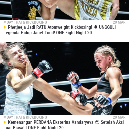
MUAY THAI & KICKBOXING
20 MAR
Phetjeeja Jadi RATU Atomweight Kickboxing! 🥊 UNGGULI
Legenda Hidup Janet Todd! ONE Fight Night 20
MUAY THAI & KICKBOXING
20 MAR
Kemenangan PERDANA Ekaterina Vandaryeva 😍 Setelah Aksi
Luar Biasa! | ONE Fight Night 20