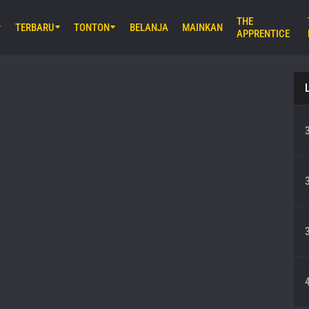
THE
TERBARU
TONTON
BELANJA
MAINKAN
APPRENTICE
M) 11:30 UTC
Stadium, Bangkok
iday Fights 165 & The Inner Circle
B) 8:30 UTC
E Arena Ota, Tokyo
AMURAI 2