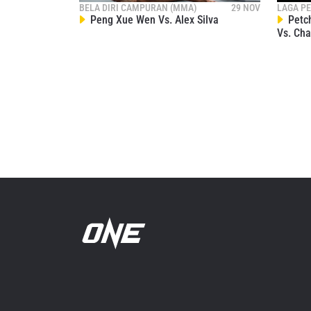
BELA DIRI CAMPURAN (MMA)
29 NOV
LAGA P
Peng Xue Wen Vs. Alex Silva
Petc
Vs. Cha