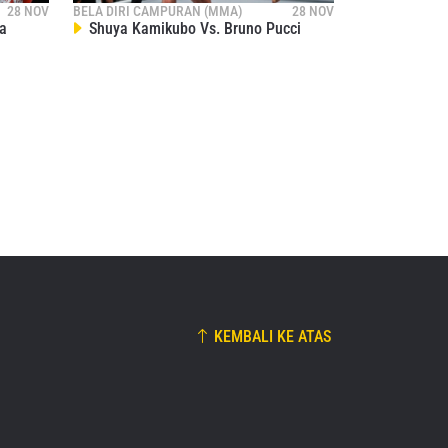
Gaiyanghadao
59
28 NOV
BELA DIRI CAMPURAN (MMA)
28 NOV
a
Shuya Kamikubo Vs. Bruno Pucci
24:02
22 AGU
KEMBALI KE ATAS