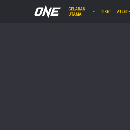
GELARAN
TIKET
ATLET
UTAMA
AGU 7 (JU
Lumpinee 
ONE Fr
25
AGU 8 (SA
EBARA WAV
ONE S