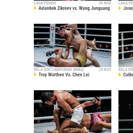
pemb
LAGA PENUH
30 NOV
LAGA P
Aslanbek Zikreev vs. Wang Junguang
Josep
BELA DIRI CAMPURAN (MMA)
29 NOV
BELA D
Troy Worthen Vs. Chen Lei
Colbe