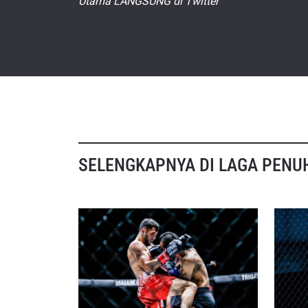
Utama LANGSUNG di Twitter
IKU
Bawa ONE
akses ke 
gelaran l
EMAIL
SELENGKAPNYA DI LAGA PENU
NAMA
Dengan 