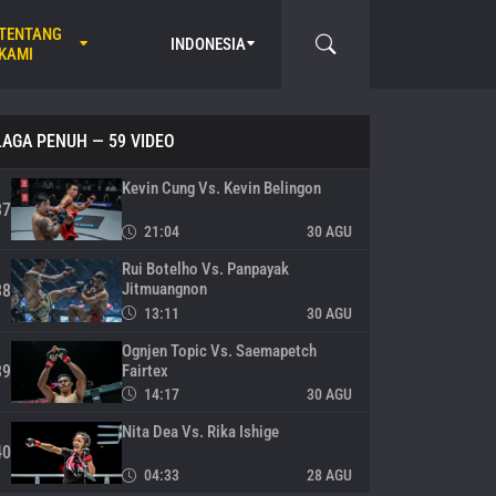
Angela Lee Vs. Xiong Jing Nan
TENTANG
INDONESIA
35
KAMI
29:20
30 AGU
Angelie Sabanal Vs. Itsuki Hirata
36
LAGA PENUH
— 59 VIDEO
04:55
30 AGU
Kevin Cung Vs. Kevin Belingon
37
21:04
30 AGU
Rui Botelho Vs. Panpayak
Jitmuangnon
38
13:11
30 AGU
Ognjen Topic Vs. Saemapetch
Fairtex
39
14:17
30 AGU
Nita Dea Vs. Rika Ishige
40
04:33
28 AGU