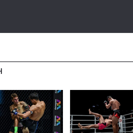
TI PERKEMBANGAN TERBARU
 Championship kemana pun anda pergi! Daftar sekarang untuk m
berita terbaru, tawaran spesial, dan akses awal untuk kursi terbaik
angsung kami.
H
LAWAN
GELARAN
LIHAT SOROTAN TERBAIK
BERLANGGANAN
mengirimkan formulir ini, anda menyetujui pengumpulan, penggu