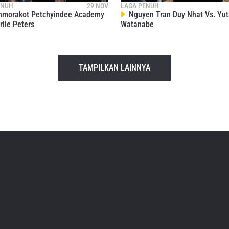
ENUH
29 NOV
LAGA PENUH
hmorakot Petchyindee Academy
Nguyen Tran Duy Nhat Vs. Yut
rlie Peters
Watanabe
TAMPILKAN LAINNYA