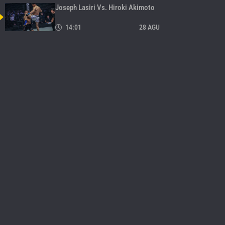
Joseph Lasiri Vs. Hiroki Akimoto
14:01
28 AGU
Rodtang Jitmuangnon Vs. Sergio
Wielzen
42
14:12
28 AGU
Tatsumitsu Wada Vs. Danny Kingad
43
21:19
27 AGU
David Acosta Vs. Kevin Belingon
44
04:49
26 AGU
Fabio Pinca Vs. Nong-O
Gaiyanghadao
45
13:28
26 AGU
Andrew Leone Vs. Bibiano
Fernandes
46
04:20
26 AGU