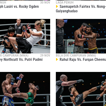
ukaan informasi anda berdasarkan
Kebijakan Privasi
kami. Anda 
ENUH
30 NOV
LAGA PENUH
membatalkan (unsubscribe) dari jenis komunikasi ini kapan saja.
h Lasiri vs. Rocky Ogden
Saemapetch Fairtex Vs. Nong
Gaiyanghadao
IRI CAMPURAN (MMA)
29 NOV
BELA DIRI CAMPURAN (MMA)
y Northcutt Vs. Putri Padmi
Rahul Raju Vs. Furqan Cheem