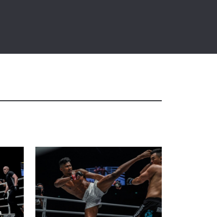
Danny Kingad Vs. Senzo Ikeda
47
19:23
26 AGU
Puja Tomar Vs. Priscilla Hertati
Lumban Gaol
48
19:56
26 AGU
Danny Kingad Vs. Ma Hao Bin
endapat
49
 di
22:56
24 AGU
Yusup Saadulaev Vs. Kevin
Belingon
50
04:56
24 AGU
Dwi Ani Retno Wulan Vs. Bi Nguyen
51
08:45
24 AGU
Alaverdi Ramazanov Vs.
Saemapetch Fairtex
52
13:55
24 AGU
naan dan
Aleksei Butorin Vs. Aung La N