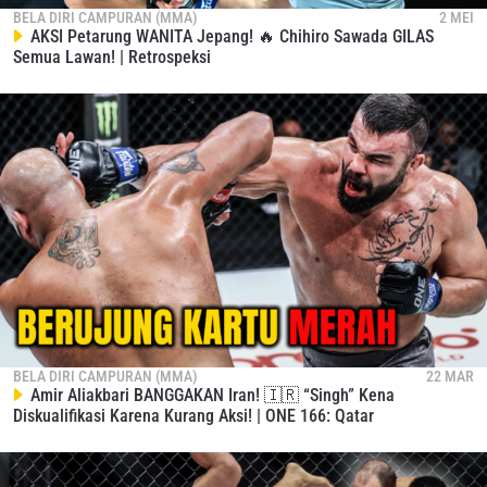
BELA DIRI CAMPURAN (MMA)
2 MEI
AKSI Petarung WANITA Jepang! 🔥 Chihiro Sawada GILAS
Semua Lawan! | Retrospeksi
BELA DIRI CAMPURAN (MMA)
22 MAR
Amir Aliakbari BANGGAKAN Iran! 🇮🇷 “Singh” Kena
Diskualifikasi Karena Kurang Aksi! | ONE 166: Qatar