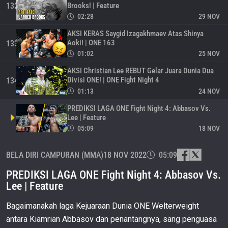
Brooks! | Feature
132
02:28
29 NOV
AKSI KERAS Saygid Izagakhmaev Atas Shinya
Aoki! | ONE 163
133
01:02
25 NOV
AKSI Christian Lee REBUT Gelar Juara Dunia Dua
Divisi ONE! | ONE Fight Night 4
134
01:13
24 NOV
PREDIKSI LAGA ONE Fight Night 4: Abbasov Vs.
Lee | Feature
05:09
18 NOV
Legenda MMA Jepang Aoki HENTIKAN Superstar
BELA DIRI CAMPURAN (MMA)
18 NOV 2022
05:09
Filipina! | Retrospeksi
136
02:26
14 NOV
PREDIKSI LAGA ONE Fight Night 4: Abbasov Vs.
Petarung Brasil Bibiano Fernandes KALAHKAN
Lee | Feature
Martin Nguyen! | Retrospeksi
137
02:40
13 NOV
Bagaimanakah laga Kejuaraan Dunia ONE Welterweight
antara Kiamrian Abbasov dan penantangnya, sang penguasa
Berbagai MOMEN TERBAIK Juara Dunia