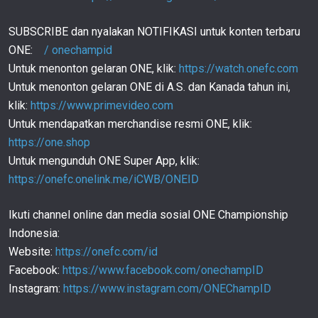
07:27
25 OKT
SUBSCRIBE dan nyalakan NOTIFIKASI untuk konten terbaru
Eko Roni RAIH Bonus 800 JUTA Via Heel Hook
KILAT! | ONE 162
145
ONE:
/ onechampid
02:40
24 OKT
Untuk menonton gelaran ONE, klik:
https://watch.onefc.com
Untuk menonton gelaran ONE di A.S. dan Kanada tahun ini,
PENANTANG GELAR Fabricio Andrade ATASI
Petarung Korea Kwon Won Il | Retrospeksi
146
klik:
https://www.primevideo.com
01:54
19 OKT
Untuk mendapatkan merchandise resmi ONE, klik:
‘Eko Lock’, Kuncian ANOMALI Dari Eko Roni
https://one.shop
Saputra! | Superstar Indonesia
147
Untuk mengunduh ONE Super App, klik:
02:34
18 OKT
https://onefc.onelink.me/iCWB/ONEID
Petarung BRASIL Fabricio Andrade Cetak FINISH
TERBAIK! | Retrospeksi
148
Ikuti channel online dan media sosial ONE Championship
02:31
16 OKT
Indonesia:
Eko Roni Saputra AKAN KEMBALI! Inilah Aksinya
Website:
https://onefc.com/id
Sejauh Ini! | Superstar Indonesia
149
Facebook:
https://www.facebook.com/onechampID
05:04
13 OKT
Instagram:
https://www.instagram.com/ONEChampID
Ini MOMEN TERBAIK Xiong Jing Nan Di Laga
Kejuaraan Dunia! | Retrospeksi
150