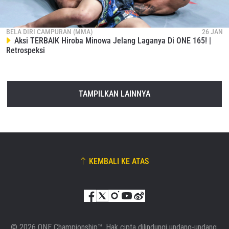
BELA DIRI CAMPURAN (MMA)
26 JAN
Aksi TERBAIK Hiroba Minowa Jelang Laganya Di ONE 165! |
Retrospeksi
TAMPILKAN LAINNYA
KEMBALI KE ATAS
© 2026 ONE Championship™. Hak cipta dilindungi undang-undang.