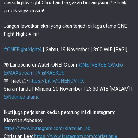
Lightweight Christian Lee! | Retrospeksi
138
divisi lightweight Christian Lee, akan berlangsung? Simak
03:20
12 NOV
prediksinya di sini!
Reece Mclaren PERTAHANKAN PERINGKAT, Atasi
Debutan Panas! | ONE 162
139
Jangan lewatkan aksi yang akan terjadi di laga utama ONE
02:17
7 NOV
Fight Night 4 ini!
Bintang Filipina Stephen Loman LIBAS Saadulaev
Dari Rusia! | Retrospeksi
140
#ONEFightNight4
| Sabtu, 19 November |
8:00
WIB [PAGI]
02:19
5 NOV
Christian Lee REBUT Sabuk Emas Dari Oppa Korea!
🌍 Langsung di Watch.ONEFC.com
@NETVERSE
@Vidio
| Juara Dunia ONE
141
@MAXstream TV
@KASKUS
03:12
4 NOV
🎟 Tiket 👉
https://bit.ly/ONENOVTIX
Aung La N Sang Kembali Ke Jalur Kemenangan! |
Siaran Tunda | Minggu, 20 November | 23:30 WIB [MALAM] |
Retrospeksi
142
@Netmediatama
02:59
3 NOV
ANTIKLIMAKS Di Laga Lineker VS Andrade | ONE
Ikuti juga perjalanan kedua petarung ini di Instagram:
Fight Night 3
143
Kiamrian Abbasov:
01:33
28 OKT
https://www.instagram.com/kiamrian_ab…
Eko Roni Saputra SIAP BERTARUNG! | Feature
Christian Lee:
https://www.instagram.com/christianle…
144