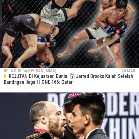
BELA DIRI CAMPURAN (MMA)
20 MAR
KEJUTAN Di Kejuaraan Dunia! 🤯 Jarred Brooks Kalah Setelah
Bantingan Ilegal! | ONE 166: Qatar
IKUTI PERKEMBANGAN TERBARU
Bawa ONE Championship kemana pun anda pergi!
Daftar sekarang untuk mendapat akses ke berita
terbaru, tawaran spesial, dan akses awal untuk kursi
terbaik di gelaran langsung kami.
EMAIL
LAWAN