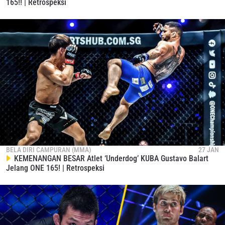
165!! | Retrospeksi
BELA DIRI CAMPURAN (MMA)
27 JAN
KEMENANGAN BESAR Atlet ‘Underdog’ KUBA Gustavo Balart
Jelang ONE 165! | Retrospeksi