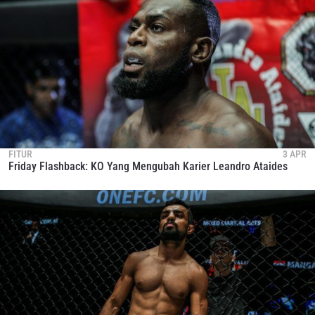
LIHAT SOROTAN TERBAIK
BERLANGGANAN
Dengan mengirimkan formulir ini, anda menyetujui
pengumpulan, penggunaan dan pembukaan informasi
anda berdasarkan
Kebijakan Privasi
kami. Anda dapat
membatalkan (unsubscribe) dari jenis komunikasi ini
kapan saja.
FITUR
3 APR
Friday Flashback: KO Yang Mengubah Karier Leandro Ataides