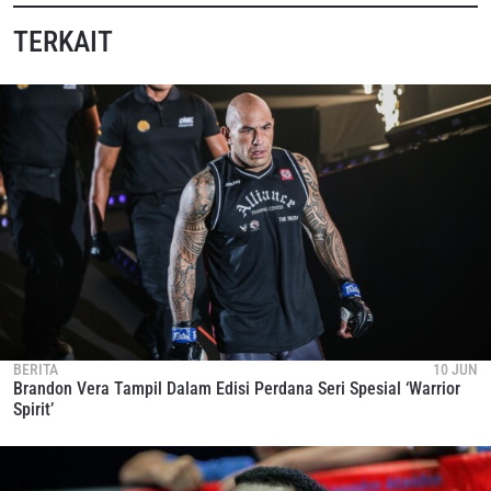
TERKAIT
IKUTI PERKEMBANGAN TERBARU
Bawa ONE Championship kemana pun anda pergi!
Daftar sekarang untuk mendapat akses ke berita
terbaru, tawaran spesial, dan akses awal untuk kursi
terbaik di gelaran langsung kami.
BERITA
10 JUN
EMAIL
Brandon Vera Tampil Dalam Edisi Perdana Seri Spesial ‘Warrior
Spirit’
LAWAN
NAMA
GELARAN