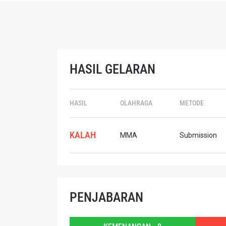
HASIL GELARAN
IKU
HASIL
OLAHRAGA
METODE
Bawa ONE
akses ke 
gelaran l
KALAH
EMAIL
MMA
Submission
NAMA
PENJABARAN