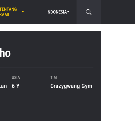
TENTANG
INDONESIA
KAMI
Cho
USIA
TIM
tan
6 Y
Crazygwang Gym