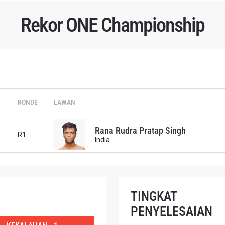
Rekor ONE Championship
TI PERKEMBANGAN TERBARU
RONDE
LAWAN
 Championship kemana pun anda pergi! Daftar sekarang untuk m
berita terbaru, tawaran spesial, dan akses awal untuk kursi terbaik
angsung kami.
Rana Rudra Pratap Singh
R1
India
LAWAN
GELARAN
TINGKAT
LIHAT SOROTAN TERBAIK
PENYELESAIAN
BERLANGGANAN