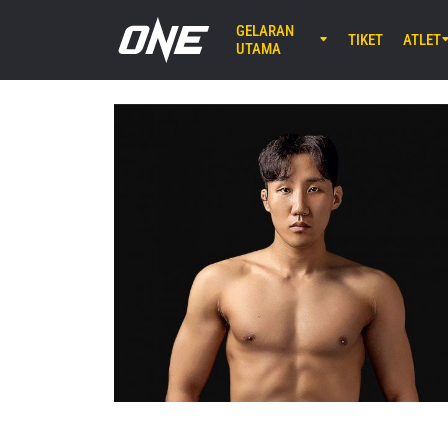
GELARAN
TIKET
ATLET
UTAMA
AGU 7 (JU
Lumpinee 
ONE Fr
25
AGU 8 (SA
EBARA WAV
ONE S