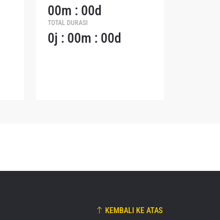
00m : 00d
naan dan
TOTAL DURASI
dapat
0j : 00m : 00d
KEMBALI KE ATAS