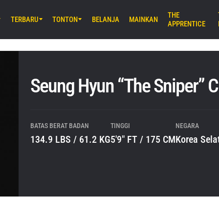
THE
TERBARU
TONTON
BELANJA
MAINKAN
APPRENTICE
M) 11:30 UTC
Stadium, Bangkok
iday Fights 165 & The Inner Circle
Seung Hyun “The Sniper” 
B) 8:30 UTC
E Arena Ota, Tokyo
AMURAI 2
BATAS BERAT BADAN
TINGGI
NEGARA
134.9 LBS / 61.2 KG
5'9" FT / 175 CM
Korea Sela