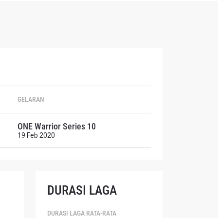
GELARAN
endapat
 di
ONE Warrior Series 10
19 Feb 2020
DURASI LAGA
DURASI LAGA RATA-RATA