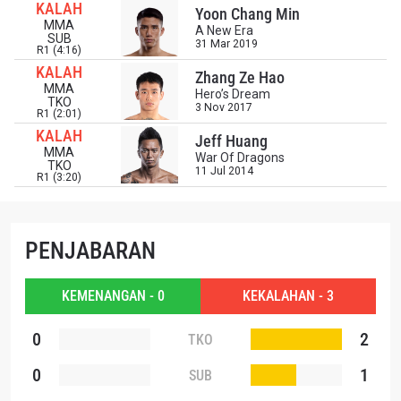
KALAH
Bawa ONE Championship kemana pun anda pergi!
Yoon Chang Min
Daftar sekarang untuk mendapat akses ke berita
MMA
A New Era
SUB
terbaru, tawaran spesial, dan akses awal untuk kursi
31 Mar 2019
R1 (4:16)
terbaik di gelaran langsung kami.
KALAH
EMAIL
Zhang Ze Hao
MMA
Hero’s Dream
LAWAN
TKO
3 Nov 2017
R1 (2:01)
KALAH
Jeff Huang
NAMA
GELARAN
MMA
War Of Dragons
TKO
11 Jul 2014
R1 (3:20)
LIHAT SOROTAN TERBAIK
BERLANGGANAN
PENJABARAN
Dengan mengirimkan formulir ini, anda menyetujui
pengumpulan, penggunaan dan pembukaan informasi
anda berdasarkan
Kebijakan Privasi
kami. Anda dapat
KEMENANGAN - 0
KEKALAHAN - 3
membatalkan (unsubscribe) dari jenis komunikasi ini
kapan saja.
0
2
TKO
0
1
SUB