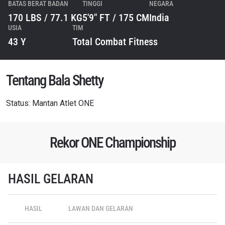
BATAS BERAT BADAN
TINGGI
NEGARA
170 LBS / 77.1 KG
5'9" FT / 175 CM
India
USIA
TIM
43 Y
Total Combat Fitness
Tentang Bala Shetty
Status: Mantan Atlet ONE
Rekor ONE Championship
HASIL GELARAN
HASIL
LAWAN DAN GELARAN
IKUTI PERKEMBANGAN TERBARU