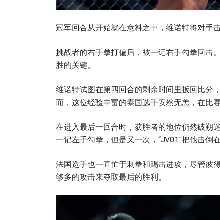
名字
冠军回合从开始就在意料之中，维诺特将对手
挑战者的右手拳打偏后，被一记右手勾拳回击
胜的关键。
提交此
维诺特试图在第四回合的剩余时间里扳回比分
而，这位经验丰富的泰国选手安然无恙，在比赛中
在进入最后一回合时，获胜者的地位仍然破朔
一记左手勾拳，但是又一次，“JV01”把他击倒
法国选手也一直忙于刺拳和踢击进攻，尽管彼得
够多的攻击来夺取最后的胜利。