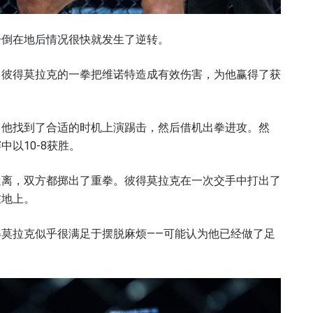
击倒在地后情况很快就发生了逆转。
查看集锦
订阅
。彼得莫拉克的一拳把维诺特造成有效伤害，为他赢得了获
表格签署弹出免责声明，即表示您同意我们的隐私政策，
集、使用和披露您的信息。您可以随时取消订阅这些信息
，他找到了合适的时机上演踢击，然后借机出拳进攻。然
以10-8获胜。
迷离，双方都掷出了重拳。彼得莫拉克在一次交手中打出了
在地上。
莫拉克似乎很满足于摆脱麻烦——可能认为他已经做了足