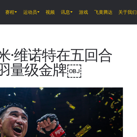
赛程
运动员
视频
讯息
游戏
飞黄腾达
关于我们
8月7日 (周五) 11時30分 UTC
仑披尼竞技场, 曼谷
ONE 周五格斗夜 165
米·维诺特在五回合
羽量级金牌￼
8月8日 (周六)
ONE 武士系列赛 2