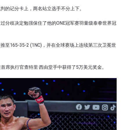
裁判的记分卡上，两名站立选手不分上下。
过分歧决定勉强保住了他的ONE冠军赛羽量级泰拳世界冠
65-35-2 (1NC)，并在全球赛场上连续第三次卫冕世
兼首席执行官查特里·西由堂手中获得了5万美元奖金。