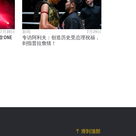
7月30日
新闻
7月29日
ONE
专访阿利夫：创造历史受总理祝福，
剑指普拉詹猜！
滑到顶部