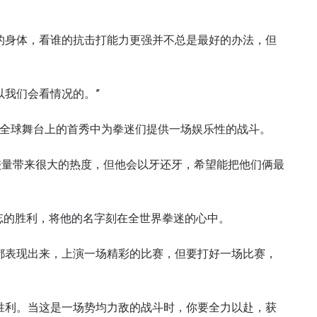
了解更多
地域观看ONE冠军赛，现在注册获得权限了解最新资讯、
的身体，看谁的抗击打能力更强并不总是最好的办法，但
及优先机遇获得直播场次的最佳座位！
对手
以我们会看情况的。”
赛事
望在其全球舞台上的首秀中为拳迷们提供一场娱乐性的战斗。
查看集锦
较量带来很大的热度，但他会以牙还牙，希望能把他们俩最
订阅
表格签署弹出免责声明，即表示您同意我们的隐私政策，
难忘的胜利，将他的名字刻在全世界拳迷的心中。
集、使用和披露您的信息。您可以随时取消订阅这些信息
都表现出来，上演一场精彩的比赛，但要打好一场比赛，
胜利。当这是一场势均力敌的战斗时，你要全力以赴，获