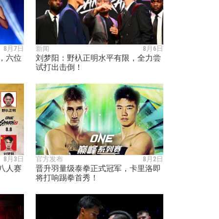
8月7日
新闻
8月6日
打，六位
刘梦阳：野杁正明水平有限，全力尝
试打出击倒！
8月3日
官方发布
8月2日
八人赛
晋升羽量级泰拳正式冠军，卡里洛即
将打响踢拳首秀！