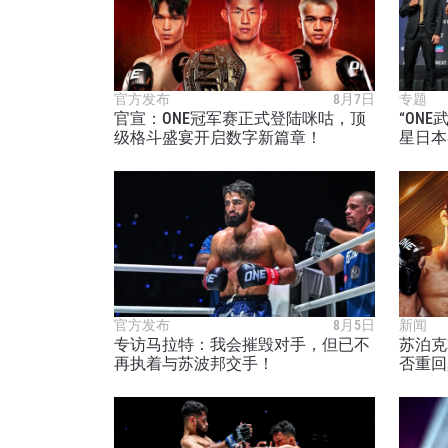
官方发布
8月7日
专题
官宣：ONE冠军赛正式登陆咪咕，顶
“ON
级格斗盛宴开启数字新篇章！
星日本
官方发布
8月5日
新闻
专访马拉特：我会摧毁对手，但已不
苏泊克
再执着与苏波邦交手！
否重回