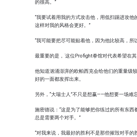
浏览
的很高。”
在任何
“我要试着用我的方式攻击他，用低扫踢进攻他
福利以
这样对我的风格会更好。”
邮箱
“我可能要把尽可能贴着他，因为他比较高，所
名字
最重要的是，˙这位Profight拳馆对代表希
他知道汹涌澎湃的欧帕西克会给他们的重量级
好的一面都发挥出来。
提交此
另外，“大瑞士人”不只是想赢——他想要一场
施密德说：“这是为了能够把你练过的所有东西
总是需要两个对手。”
“对我来说，我最好的胜利不是那些摧毁对手的