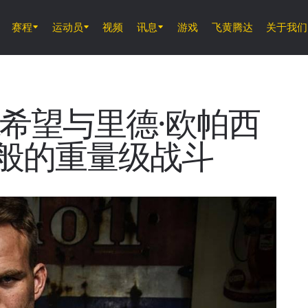
赛程
运动员
视频
讯息
游戏
飞黄腾达
关于我们
8月8日 (周六)
ONE 武士系列赛 2
德希望与里德·欧帕西
般的重量级战斗
8月14日 (周五) 11時30分 UTC
仑披尼竞技场, 曼谷
ONE 周五格斗夜 166