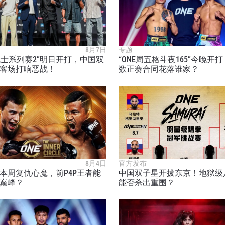
8月7日
专题
E武士系列赛2”明日开打，中国双
“ONE周五格斗夜165”今晚开
客场打响恶战！
数正赛合同花落谁家？
8月4日
官方发布
本周复仇心魔，前P4P王者能
中国双子星开拔东京！地狱级
巅峰？
能否杀出重围？