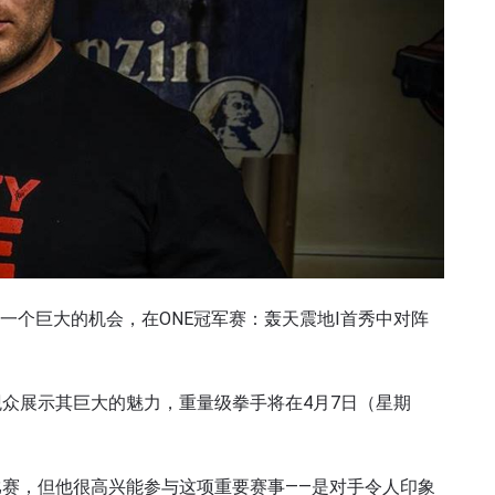
用一个巨大的机会，在ONE冠军赛：轰天震地I首秀中对阵
众展示其巨大的魅力，重量级拳手将在4月7日（星期
赛，但他很高兴能参与这项重要赛事——是对手令人印象