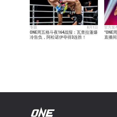
专题
8月1日
官方发
ONE周五格斗夜164战报：瓦查拉蓬爆
“ON
冷告负，阿松诺伊夺得3连胜！
直播间