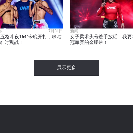
布
7月31日
新闻
E周五格斗夜164”今晚开打，咪咕
女子柔术头号选手放话：我要拿
准时观战！
冠军赛的金腰带！
展示更多