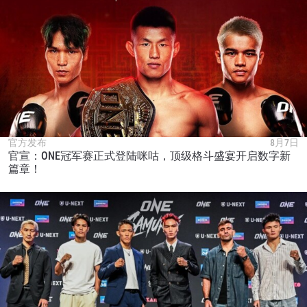
官方发布
8月7日
官宣：ONE冠军赛正式登陆咪咕，顶级格斗盛宴开启数字新
篇章！