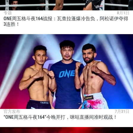
专题
8月1日
ONE周五格斗夜164战报：瓦查拉蓬爆冷告负，阿松诺伊夺得
3连胜！
官方发布
7月31日
“ONE周五格斗夜164”今晚开打，咪咕直播间准时观战！