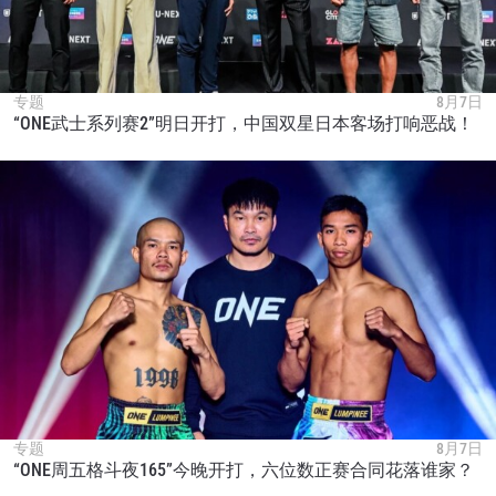
专题
8月7日
“ONE武士系列赛2”明日开打，中国双星日本客场打响恶战！
专题
8月7日
“ONE周五格斗夜165”今晚开打，六位数正赛合同花落谁家？