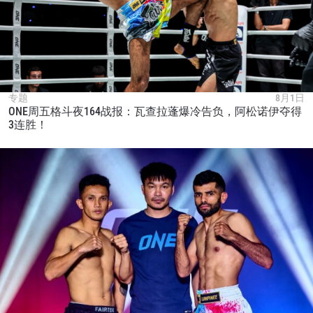
专题
8月1日
ONE周五格斗夜164战报：瓦查拉蓬爆冷告负，阿松诺伊夺得
3连胜！