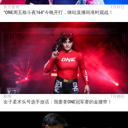
官方发布
7月31日
“ONE周五格斗夜164”今晚开打，咪咕直播间准时观战！
新闻
7月30日
女子柔术头号选手放话：我要拿ONE冠军赛的金腰带！