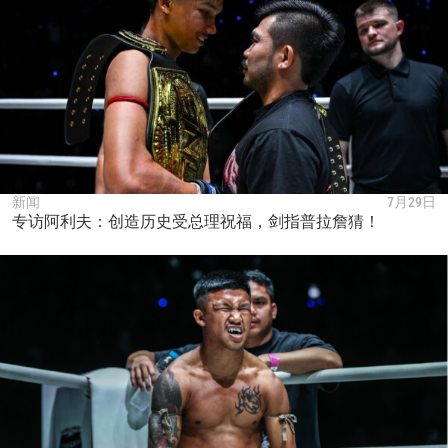
新闻
7月29日
专访阿利夫：创造历史受总理祝福，剑指普拉詹猜！