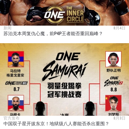
新闻
8月4日
苏泊克本周复仇心魔，前P4P王者能否重回巅峰？
浏览了解更多
在任何地域观看ONE冠军赛，现在注册获得权限了
解最新资讯、解锁特别福利以及优先机遇获得直播
场次的最佳座位！
邮箱
对手
赛事
名字
查看集锦
官方发布
8月3日
中国双子星开拔东京！地狱级八人赛能否杀出重围？
订阅