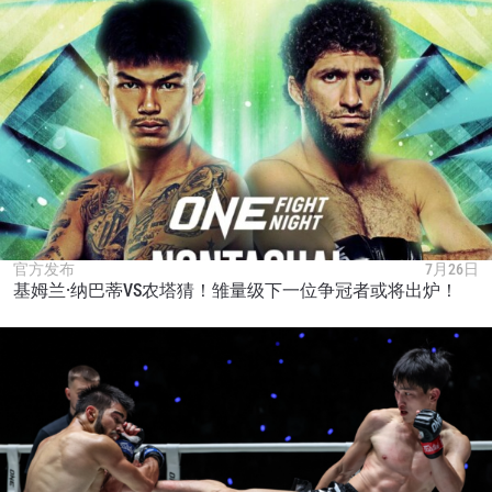
官方发布
7月26日
基姆兰·纳巴蒂VS农塔猜！雏量级下一位争冠者或将出炉！