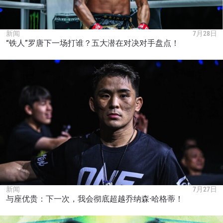
新闻
7月28日
“铁人”罗唐下一场打谁？五大潜在对决对手盘点！
新闻
7月27日
与座优贵：下一次，我会彻底超越乔纳森·哈格蒂！