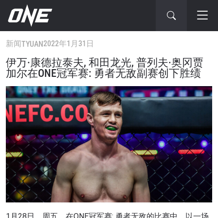
新闻
2022年1月31日
TYUAN
伊万·康德拉泰夫, 和田龙光, 普列夫·奥冈贾
加尔在ONE冠军赛: 勇者无敌副赛创下胜绩
1月28日，周五，在ONE冠军赛: 勇者无敌的比赛中，以一场