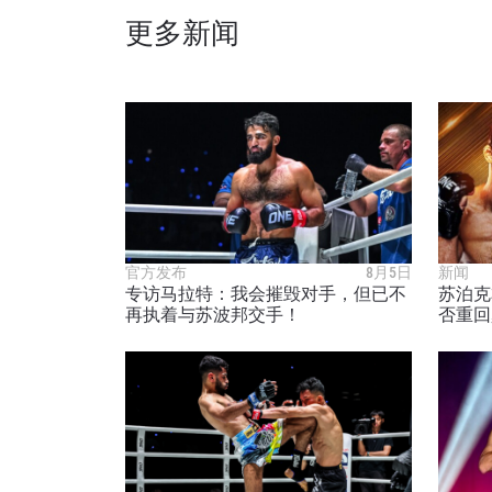
更多新闻
官方发布
8月5日
新闻
专访马拉特：我会摧毁对手，但已不
苏泊克
再执着与苏波邦交手！
否重回