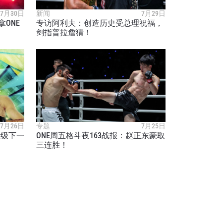
7月30日
新闻
7月29日
ONE
专访阿利夫：创造历史受总理祝福，
剑指普拉詹猜！
7月26日
专题
7月25日
量级下一
ONE周五格斗夜163战报：赵正东豪取
三连胜！