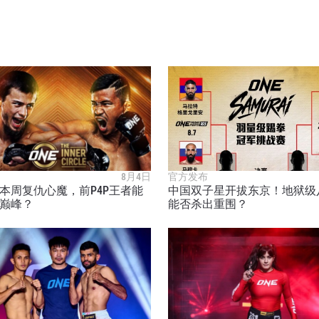
8月4日
官方发布
本周复仇心魔，前P4P王者能
中国双子星开拔东京！地狱级
巅峰？
能否杀出重围？