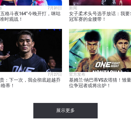
布
7月31日
新闻
E周五格斗夜164”今晚开打，咪咕
女子柔术头号选手放话：我要拿
准时观战！
冠军赛的金腰带！
7月27日
官方发布
贵：下一次，我会彻底超越乔
基姆兰·纳巴蒂VS农塔猜！雏
哈格蒂！
位争冠者或将出炉！
展示更多