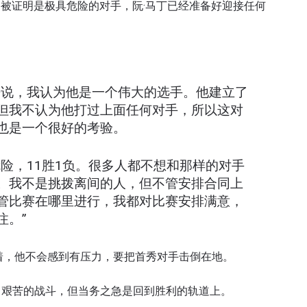
中被证明是极具危险的对手，阮·马丁已经准备好迎接任何
了解更多
地域观看ONE冠军赛，现在注册获得权限了解最新资讯、
来说，我认为他是一个伟大的选手。他建立了
及优先机遇获得直播场次的最佳座位！
但我不认为他打过上面任何对手，所以这对
对手
也是一个很好的考验。
赛事
险，11胜1负。很多人都不想和那样的对手
。我不是挑拨离间的人，但不管安排合同上
管比赛在哪里进行，我都对比赛安排满意，
查看集锦
注。”
订阅
着，他不会感到有压力，要把首秀对手击倒在地。
表格签署弹出免责声明，即表示您同意我们的隐私政策，
集、使用和披露您的信息。您可以随时取消订阅这些信息
、艰苦的战斗，但当务之急是回到胜利的轨道上。