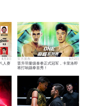
8月3日
官方发布
8月2日
八人赛
晋升羽量级泰拳正式冠军，卡里洛即
将打响踢拳首秀！