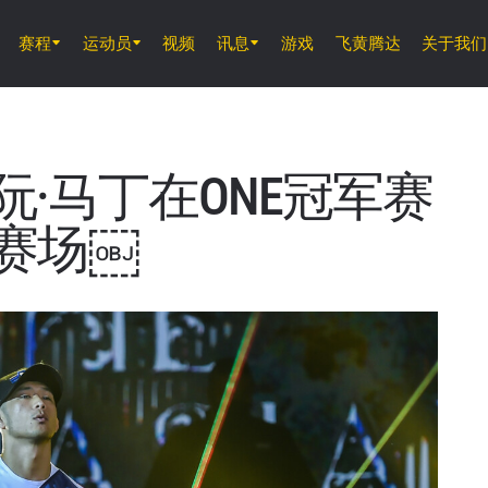
赛程
运动员
视频
讯息
游戏
飞黄腾达
关于我们
8月7日 (周五) 11時30分 UTC
仑披尼竞技场, 曼谷
ONE 周五格斗夜 165
阮·马丁在ONE冠军赛
赛场￼
8月8日 (周六)
ONE 武士系列赛 2