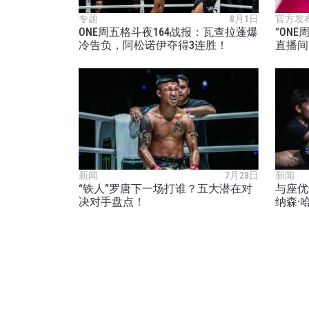
专题
8月1日
官方发
ONE周五格斗夜164战报：瓦查拉蓬爆
“ON
冷告负，阿松诺伊夺得3连胜！
直播间
新闻
7月28日
新闻
“铁人”罗唐下一场打谁？五大潜在对
与座优
决对手盘点！
纳森·