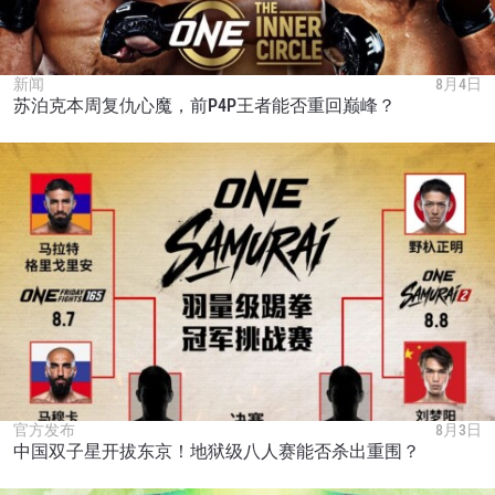
新闻
8月4日
苏泊克本周复仇心魔，前P4P王者能否重回巅峰？
官方发布
8月3日
中国双子星开拔东京！地狱级八人赛能否杀出重围？