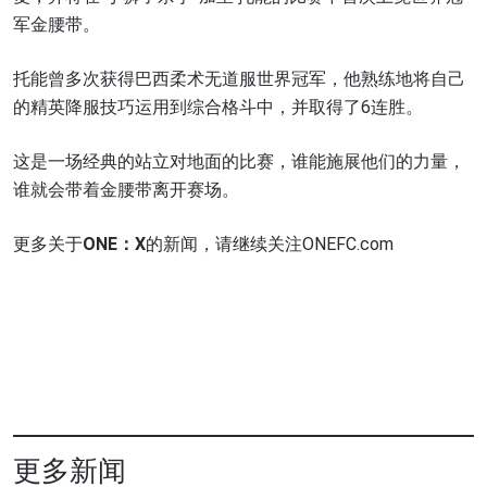
在任何地域观看ONE冠军赛，现在注册获得权限了
军金腰带。
解最新资讯、解锁特别福利以及优先机遇获得直播
场次的最佳座位！
托能曾多次获得巴西柔术无道服世界冠军，他熟练地将自己
邮箱
对手
的精英降服技巧运用到综合格斗中，并取得了6连胜。
赛事
这是一场经典的站立对地面的比赛，谁能施展他们的力量，
名字
谁就会带着金腰带离开赛场。
查看集锦
更多关于
ONE：
X
的新闻，请继续关注ONEFC.com
订阅
提交此表格签署弹出免责声明，即表示您同意我们
的隐私政策，我们将收集、使用和披露您的信息。
您可以随时取消订阅这些信息。
更多新闻