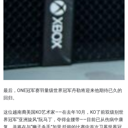
最后，ONE冠军赛羽量级世界冠军丹勒将迎来他期待已久的
回归。
这位越南裔美国KO艺术家——在去年10月，KO了前双级别世
界冠军“亚洲旋风”阮马丁，夺得金腰带——目前已从伤病中康
浏览了解更多
复，并将在与“狮子杀手”加里·托能的比赛中首次卫冕世界冠