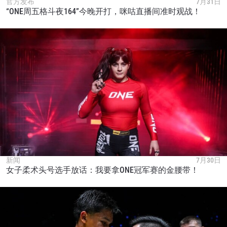
官方发布
7月31日
“ONE周五格斗夜164”今晚开打，咪咕直播间准时观战！
新闻
7月30日
女子柔术头号选手放话：我要拿ONE冠军赛的金腰带！