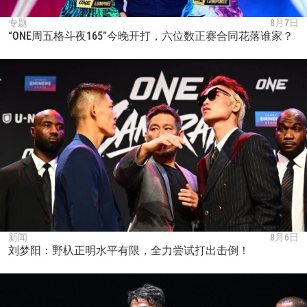
专题
8月7日
“ONE周五格斗夜165”今晚开打，六位数正赛合同花落谁家？
新闻
8月6日
刘梦阳：野杁正明水平有限，全力尝试打出击倒！