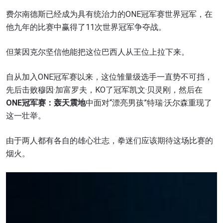
费尔南德斯已经成为具有统治力的ONE冠军赛世界冠军，在
他九年的比赛中赢得了11次世界冠军争夺战。
但莱因克尔坚信他能把这位巴西人从王位上拉下来。
自从加入ONE冠军赛以来，这位雏量级选手一直势不可挡，
先后击败穆因·加富罗夫，KO了冠军凯文·贝灵刚，然后在
ONE
冠军赛：轰天震地
中面对“漂亮男孩”特瑞·沃尔森重现了
这一壮举。
由于两人都有各自的雄心壮志，拳迷们应该期待这场比赛的
烟火。