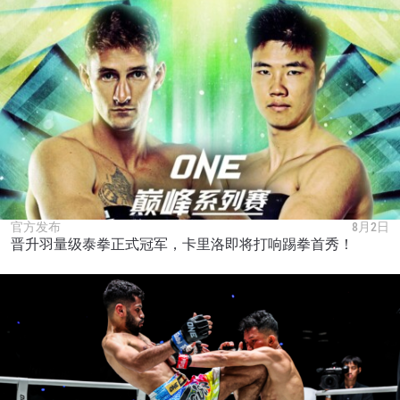
官方发布
8月2日
晋升羽量级泰拳正式冠军，卡里洛即将打响踢拳首秀！