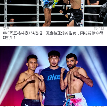
专题
8月1日
ONE周五格斗夜164战报：瓦查拉蓬爆冷告负，阿松诺伊夺得
3连胜！