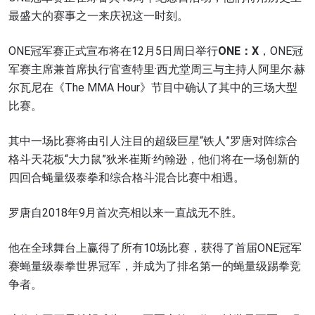
最盛大的赛事之一来庆祝这一时刻。
ONE冠军赛正式宣布将在12月5日周日举行
ONE：
X
，ONE冠
军赛主席兼首席执行官查特里·西尤堂周三与主持人阿里尔·赫
尔瓦尼在《The MMA Hour》节目中确认了其中的三场大型
比赛。
其中一场比赛将由引人注目的超级巨星“铁人”罗唐对阵综合
格斗天花板“大力鼠”狄米崔斯·约翰逊，他们将在一场创新的
四回合蝇量级泰拳和综合格斗混合比赛中相遇。
罗唐自2018年9月首次亮相以来一直战无不胜。
他在全球舞台上赢得了所有10场比赛，获得了首届ONE冠军
赛蝇量级泰拳世界冠军，并成为了排名第一的蝇量级踢拳竞
争者。