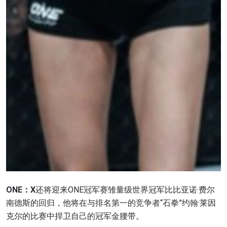
ONE：
X
还将迎来ONE冠军赛雏量级世界冠军比比亚诺·费尔
南德斯的回归，他将在与排名第一的竞争者“石拳”约翰·莱因
克尔的比赛中捍卫自己的冠军金腰带。