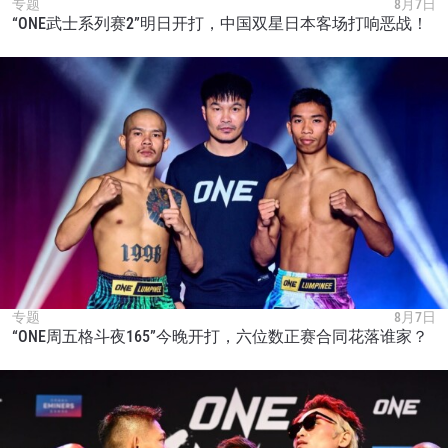
专题
8月7日
“ONE武士系列赛2”明日开打，中国双星日本客场打响恶战！
浏览了解更多
在任何地域观看ONE冠军赛，现在注册获得权限了
解最新资讯、解锁特别福利以及优先机遇获得直播
场次的最佳座位！
邮箱
对手
赛事
名字
专题
8月7日
“ONE周五格斗夜165”今晚开打，六位数正赛合同花落谁家？
查看集锦
订阅
提交此表格签署弹出免责声明，即表示您同意我们