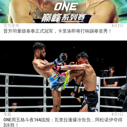
官方发布
8月2日
晋升羽量级泰拳正式冠军，卡里洛即将打响踢拳首秀！
专题
8月1日
ONE周五格斗夜164战报：瓦查拉蓬爆冷告负，阿松诺伊夺得
3连胜！