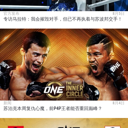
官方发布
8月5日
专访马拉特：我会摧毁对手，但已不再执着与苏波邦交手！
新闻
8月4日
苏泊克本周复仇心魔，前P4P王者能否重回巅峰？