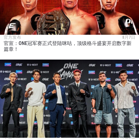
官方发布
8月7日
官宣：ONE冠军赛正式登陆咪咕，顶级格斗盛宴开启数字新
篇章！