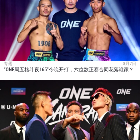
浏览了解更多
在任何地域观看ONE冠军赛，现在注册获得权限了
解最新资讯、解锁特别福利以及优先机遇获得直播
场次的最佳座位！
邮箱
对手
专题
8月7日
“ONE周五格斗夜165”今晚开打，六位数正赛合同花落谁家？
赛事
名字
查看集锦
订阅
提交此表格签署弹出免责声明，即表示您同意我们
的隐私政策，我们将收集、使用和披露您的信息。
您可以随时取消订阅这些信息。