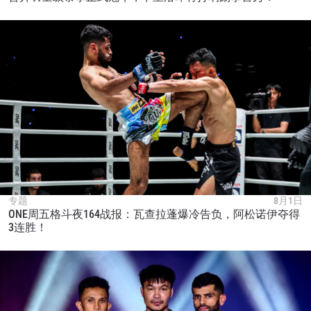
专题
8月1日
ONE周五格斗夜164战报：瓦查拉蓬爆冷告负，阿松诺伊夺得
3连胜！