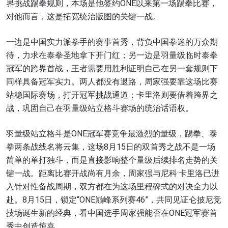
界挑战踢拳规则，本场是他签约ONE以来第一场踢拳比赛，
对他而言，这是拓宽统治版图的关键一战。
一边是中国实力派拳手的赛事首秀，背负中国拳迷的万众期
待，力求在泰拳圣地拿下开门红；另一边是羽量级临时泰拳
冠军的跨界首战，王者需要用胜利证明自己在另一套规则下
同样具备冠军实力。两人都没有退路，周家强要靠这场比赛
站稳国际赛场，打开冠军挑战通道；卡里洛则要借着跨界之
战，巩固自己在羽量级站立格斗赛场的统治话语权。
羽量级站立格斗是ONE冠军赛竞争最激烈的量级，踢拳、泰
拳两条战线名将云集，这场8月15日的双首秀之战不是一场
简单的单打独斗，而是直接影响整个量级后续排名走势的关
键一战。距离比赛开战尚有月余，周家强与尼科·卡里洛已进
入针对性备战周期，双方都在为这场里程碑式的对决全力以
赴。8月15日，锁定“ONE巅峰系列赛46”，共同见证仑披尼竞
技场诞生新的经典，看中国选手周家强能否在ONE冠军赛首
秀中创造惊喜。