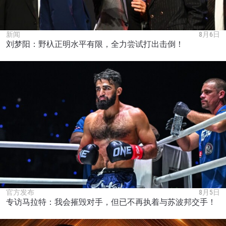
新闻
8月6日
刘梦阳：野杁正明水平有限，全力尝试打出击倒！
官方发布
8月5日
专访马拉特：我会摧毁对手，但已不再执着与苏波邦交手！