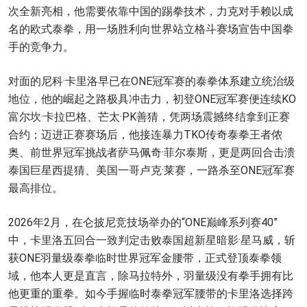
次全新亮相，他需要依靠中国的踢拳技术，力克对手赖以成
名的欧式泰拳，用一场胜利向世界站立格斗赛场宣告中国拳
手的竞争力。
对面的尼科·卡里洛早已在ONE冠军赛的泰拳体系建立统治级
地位，他的崛起之路极具冲击力，初登ONE冠军赛便连续KO
富尔坎·卡拉巴格、芒太·PK善猜，凭两场震撼终结拿到正赛
合约；迈进正赛赛场后，他接连暴力TKO传奇泰拳王者侬
奥、前世界冠军挑战者萨马佩奇·菲尔泰斯，更是两回合击溃
泰国巨星西提猜、美国一哥卢克·莱赛，一路杀至ONE冠军赛
最高排位。
2026年2月，在仑披尼竞技场举办的“ONE巅峰系列赛40”
中，卡里洛五回合一致判定击败泰国超新星暗影·星马威，斩
获ONE羽量级泰拳临时世界冠军金腰带，正式登顶泰拳领
域，他本人更是直言，除马拉特外，羽量级没有拳手拥有比
他更重的重拳。如今手握临时泰拳冠军腰带的卡里洛选择跨