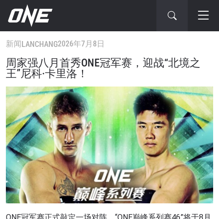
新闻
2026年7月8日
LANCHANG
周家强八月首秀ONE冠军赛，迎战“北境之
王”尼科·卡里洛！
ONE冠军赛正式敲定一场对阵，“ONE巅峰系列赛46”将于8月