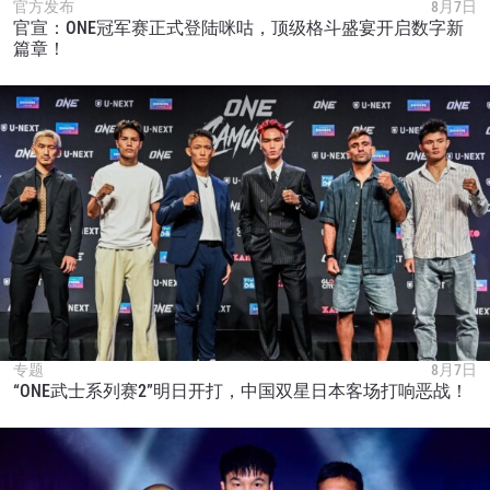
官方发布
8月7日
官宣：ONE冠军赛正式登陆咪咕，顶级格斗盛宴开启数字新
篇章！
专题
8月7日
“ONE武士系列赛2”明日开打，中国双星日本客场打响恶战！