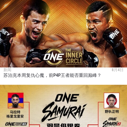
新闻
8月4日
苏泊克本周复仇心魔，前P4P王者能否重回巅峰？