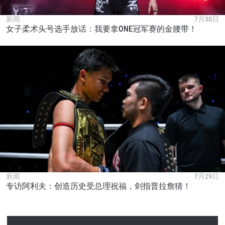
新闻
7月30日
女子柔术头号选手放话：我要拿ONE冠军赛的金腰带！
新闻
7月29日
专访阿利夫：创造历史受总理祝福，剑指普拉詹猜！