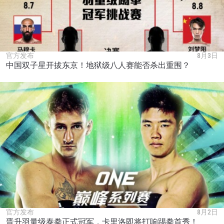
官方发布
8月3日
中国双子星开拔东京！地狱级八人赛能否杀出重围？
官方发布
8月2日
晋升羽量级泰拳正式冠军，卡里洛即将打响踢拳首秀！