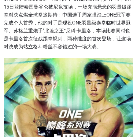
15日登陆泰国曼谷仑披尼竞技场，一场充满悬念的羽量级踢
拳对决点燃全球拳迷期待：中国选手周家强踏上ONE冠军赛
完成个人首秀，他的对手是现役ONE羽量级泰拳临时世界冠
军、苏格兰重炮手“北境之王”尼科·卡里洛，本场比赛同时也
是卡里洛首次征战踢拳规则，两种维度的首次登场，让这场
对决成为站立格斗粉丝不容错过的一场大戏。