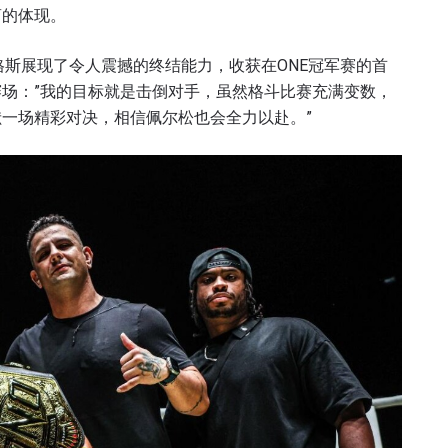
商的体现。
查看集锦
格斯展现了令人震撼的终结能力，收获在ONE冠军赛的首
赛场：”我的目标就是击倒对手，虽然格斗比赛充满变数，
订阅
一场精彩对决，相信佩尔松也会全力以赴。”
表格签署弹出免责声明，即表示您同意我们的隐私政策，
集、使用和披露您的信息。您可以随时取消订阅这些信息