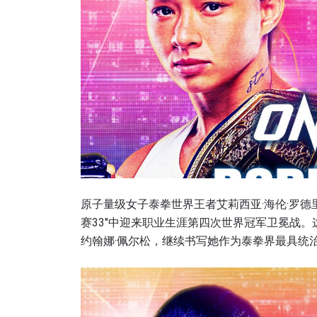
原子量级女子泰拳世界王者艾莉西亚·海伦·罗德里
赛33″中迎来职业生涯第四次世界冠军卫冕战。
约翰娜·佩尔松，继续书写她作为泰拳界最具统