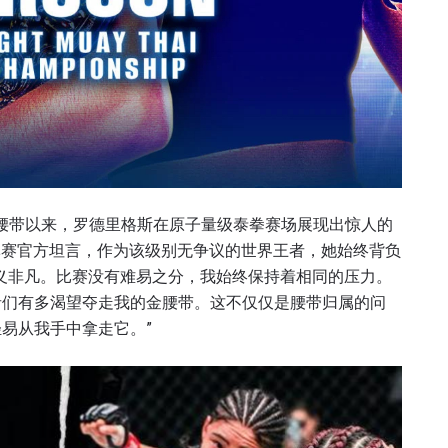
金腰带以来，罗德里格斯在原子量级泰拳赛场展现出惊人的
军赛官方坦言，作为该级别无争议的世界王者，她始终背负
义非凡。比赛没有难易之分，我始终保持着相同的压力。
者们有多渴望夺走我的金腰带。这不仅仅是腰带归属的问
易从我手中拿走它。”