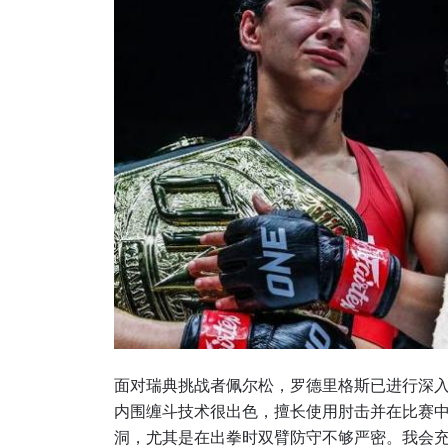
浏览
在任何
福利以
邮箱
面对瑞典挑战者佩尔松，罗德里格斯已进行深入
内围缠斗技术很出色，擅长使用肘击并在比赛
洞，尤其是在出拳时双臂防守不够严密。我会充