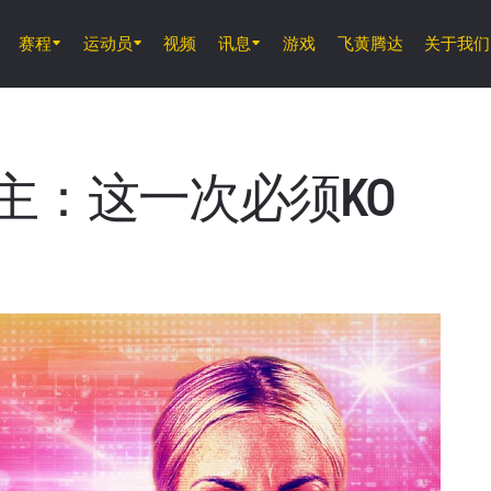
赛程
运动员
视频
讯息
游戏
飞黄腾达
关于我们
8月14日 (周五) 11時30分 UTC
仑披尼竞技场, 曼谷
ONE 周五格斗夜 166
主：这一次必须KO
8月15日 (周六) 01時00分 UTC
仑披尼竞技场, 曼谷
ONE 巅峰系列赛 46