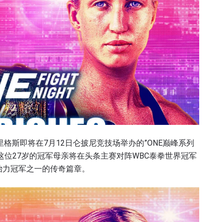
格斯即将在7月12日仑披尼竞技场举办的”ONE巅峰系列
这位27岁的冠军母亲将在头条主赛对阵WBC泰拳世界冠军
治力冠军之一的传奇篇章。