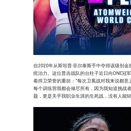
自2020年从斯坦普·菲尔泰斯手中夺得该级别
统治力。这位普吉战队的台柱子近日向ONE冠
着捍卫荣誉的重担：”每次卫冕战对我来说都意
每个训练营我都会倾尽所有，因为我知道挑战
题，更是关乎我职业生涯的生死战，没有人能轻