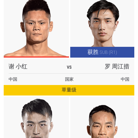
获胜
SUB (R1)
谢 小红
罗 周江措
VS
中国
国家
中国
草量级