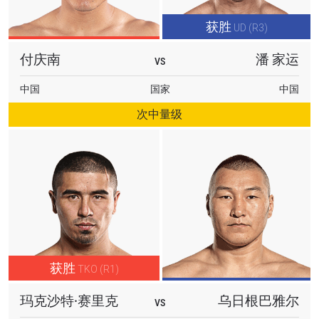
获胜
UD (R3)
付庆南
潘 家运
VS
中国
国家
中国
次中量级
获胜
TKO (R1)
玛克沙特·赛里克
乌日根巴雅尔
VS