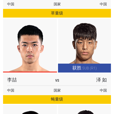
中国
国家
中国
草量级
获胜
SUB (R1)
李喆
泽 如
VS
中国
国家
中国
蝇量级