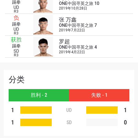
踢拳
浏览了解更多
ONE中国寻英之旅 10
UD
2019年10月28日
R3
在任何地域观看ONE冠军赛，现在注册获得权限了
负
解最新资讯、解锁特别福利以及优先机遇获得直播
张 万鑫
踢拳
场次的最佳座位！
ONE中国寻英之旅 7
UD
2019年7月22日
邮箱
R3
对手
获胜
罗超
踢拳
ONE中国寻英之旅 4
SD
赛事
2019年4月22日
R3
名字
查看集锦
分类
订阅
胜利 - 2
失败 - 1
提交此表格签署弹出免责声明，即表示您同意我们
的隐私政策，我们将收集、使用和披露您的信息。
1
1
UD
您可以随时取消订阅这些信息。
1
0
SD