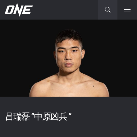
吕瑞磊 “中原凶兵 ”