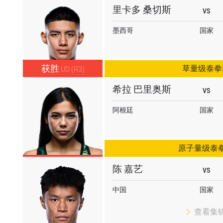
集、使用和披露您的信息。您可以随时取消订阅这些信息
里卡多 桑切斯
VS
墨西哥
国家
获胜
草量级泰拳
UD (R3)
希拉 巴里奥斯
VS
阿根廷
国家
原子量级泰
陈 嘉艺
VS
中国
国家
查看集