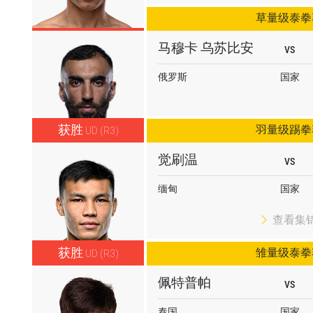
草量级泰拳
马穆卡 乌苏比安
VS
俄罗斯
国家
获胜
羽量级踢拳
UD (R3)
觉刷温
VS
缅甸
国家
查看集
获胜
雏量级泰拳
UD (R3)
佩特普帕
VS
泰国
国家