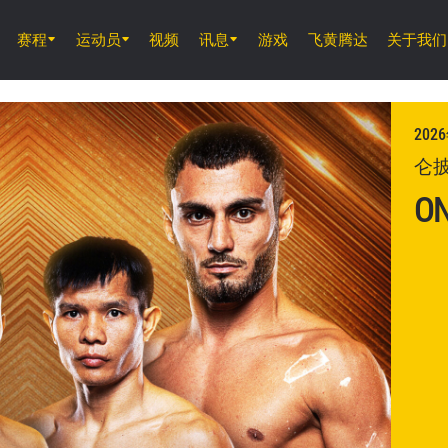
赛程
运动员
视频
讯息
游戏
飞黄腾达
关于我们
8月7日 (周五) 11時30分 UTC
仑披尼竞技场, 曼谷
202
ONE 周五格斗夜 165
仑披
O
8月8日 (周六)
ONE 武士系列赛 2