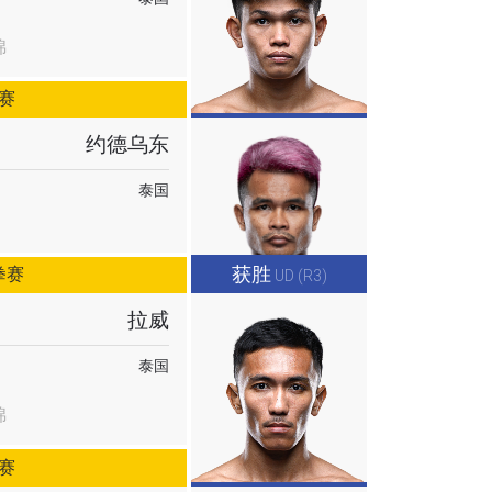
锦
赛
约德乌东
解锁特别
泰国
获胜
拳赛
UD (R3)
拉威
泰国
锦
赛
我们将收