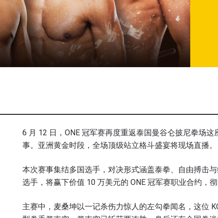
6 月 12 日，ONE 冠军赛再度重返泰国曼谷仑披尼拳场这
事。亚洲黄金时段，全场顶级站立格斗盛宴将现场直播。
本次赛事集结多国选手，对决形式涵盖泰拳、自由搏击与综
选手，将赢下价值 10 万美元的 ONE 冠军赛职业合约
主赛中，麦桑坤以一记杀伤力惊人的左勾拳闻名，这位 K