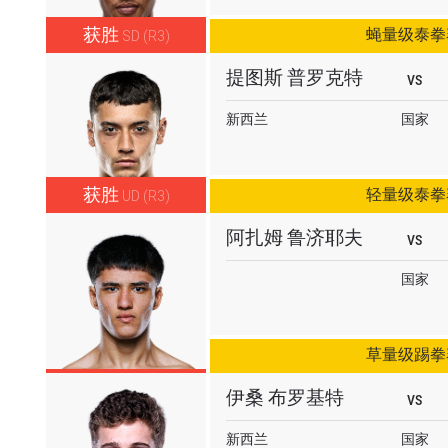
获胜
蝇量级泰拳
SD (R3)
提图斯 普罗克特
VS
新西兰
国家
获胜
轻量级泰拳
UD (R3)
阿扎姆 鲁济耶夫
VS
国家
草量级踢拳
伊桑 布罗基特
VS
新西兰
国家