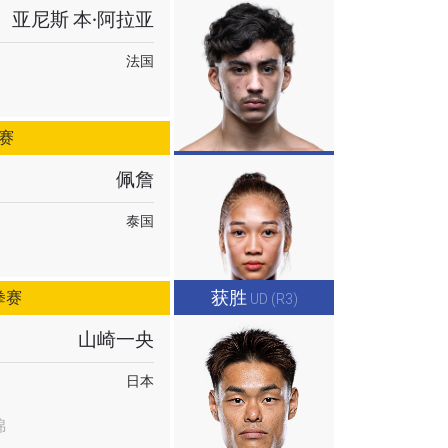
。
亚尼斯 本·阿拉亚
法国
赛
佩詹
泰国
获胜
拳赛
UD (R3)
山崎一央
日本
锦