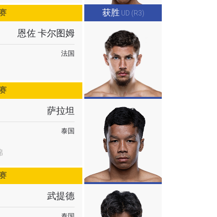
获胜
赛
UD (R3)
恩佐 卡尔图姆
法国
赛
萨拉坦
泰国
锦
赛
武提德
泰国