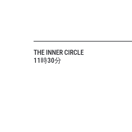
THE INNER CIRCLE
11時30分