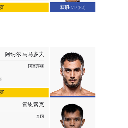
获胜
赛
MD (R3)
阿纳尔 马马多夫
阿塞拜疆
锦
赛
索恩素克
泰国