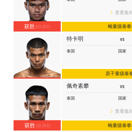
查看集
获胜
蝇量级泰拳
KO (R2)
特卡明
了解更多
VS
地域观看ONE冠军赛，现在注册获得权限了解最新资讯、
泰国
国家
及优先机遇获得直播场次的最佳座位！
对手
原子量级泰
赛事
佩奇素攀
VS
泰国
国家
查看集锦
查看集
订阅
获胜
蝇量级泰拳
UD (R3)
表格签署弹出免责声明，即表示您同意我们的隐私政策，