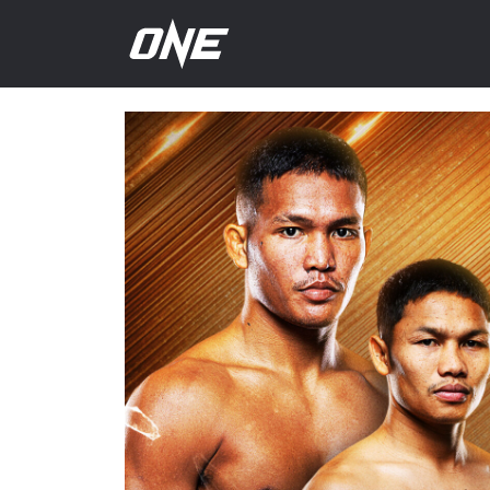
下
一
场
赛
事