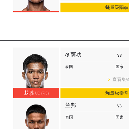
蝇量级踢拳
冬荫功
VS
泰国
国家
查看集
获胜
蝇量级泰拳
UD (R3)
兰邦
VS
泰国
国家