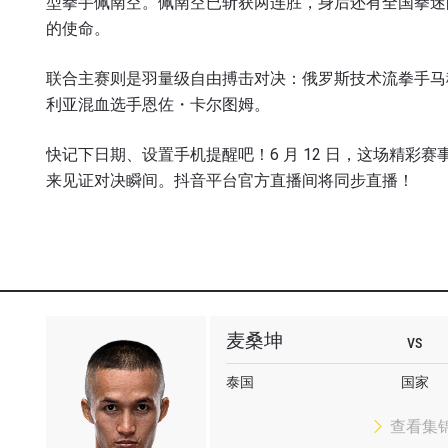
型拳手佩南空。佩南空已斩获两连胜，身后还有全国拳迷
的使命。
联合主赛则是羽量级自由搏击对决：俄罗斯技术流拳手马
利亚混血选手恩佐・卡尔图姆。
快记下日期、设置手机提醒吧！6 月 12 日，这场精彩赛
来见证对决瞬间。抖音平台官方直播间将同步直播！
麦桑坤
VS
泰国
国家
查看集