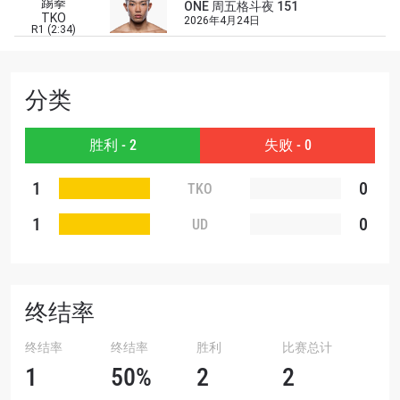
踢拳
ONE 周五格斗夜 151
场次的最佳座位！
TKO
2026年4月24日
邮箱
R1 (2:34)
对手
赛事
分类
名字
胜利 - 2
失败 - 0
查看集锦
订阅
1
0
TKO
提交此表格签署弹出免责声明，即表示您同意我们
1
0
UD
的隐私政策，我们将收集、使用和披露您的信息。
您可以随时取消订阅这些信息。
终结率
终结率
终结率
胜利
比赛总计
1
50%
2
2